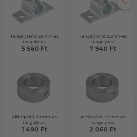
call
Tengelytartó 20mm-es
Tengelytartó 25mm-es
tengelyhez
tengelyhez
5 560 Ft
7 940 Ft
Állítógyűrű 20 mm-es
Állítógyűrű 25 mm-es
tengelyhez
tengelyhez
1 490 Ft
2 060 Ft