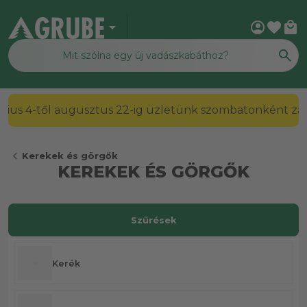
arrow_drop_down
account_circle
favorite
local_mall
2026. július 4-től augusztus 22-ig üzletünk szombato
chevron_left
Kerekek és görgők
KEREKEK ÉS GÖRGŐK
Szűrések
Kerék