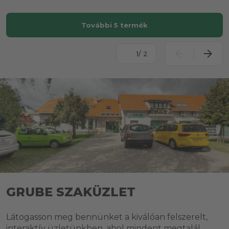
További 5 termék
/ 2
GRUBE SZAKÜZLET
Látogasson meg bennünket a kiválóan felszerelt,
interaktív üzletünkben, ahol mindent megtalál.