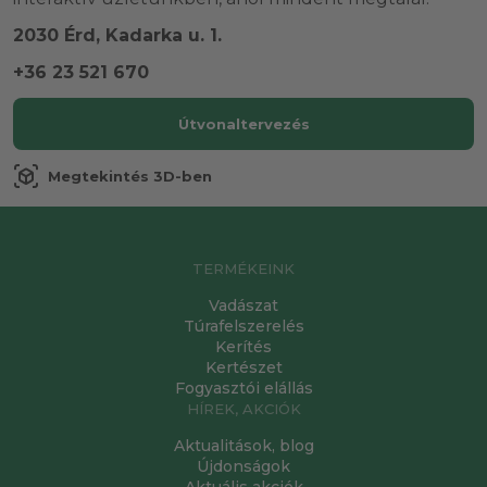
2030 Érd, Kadarka u. 1.
+36 23 521 670
Útvonaltervezés
view_in_ar
Megtekintés 3D-ben
TERMÉKEINK
Vadászat
Túrafelszerelés
Kerítés
Kertészet
Fogyasztói elállás
HÍREK, AKCIÓK
Aktualitások, blog
Újdonságok
Aktuális akciók