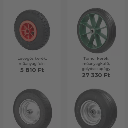
Levegős kerék,
Tömör kerék,
műanyaglfelni
műanyagküllő,
golyóscsapágy
5 810 Ft
27 330 Ft