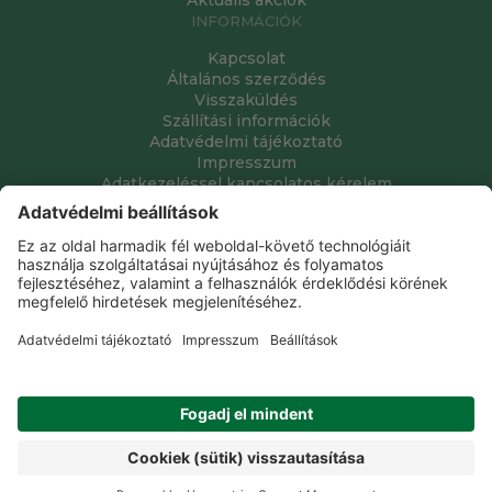
INFORMÁCIÓK
Kapcsolat
Általános szerződés
Visszaküldés
Szállítási információk
Adatvédelmi tájékoztató
Impresszum
Adatkezeléssel kapcsolatos kérelem
Grube Kft. © 2009 - 2026. Minden jog fenntartva. All rights
reserved.
Tervezte és készítette:
Vision-Software, az Octopus 8 ERP