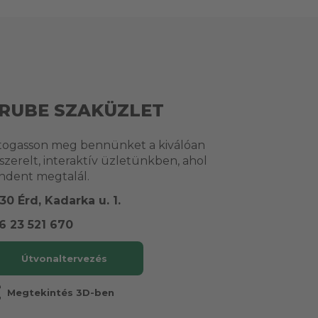
RUBE SZAKÜZLET
togasson meg bennünket a kiválóan
lszerelt, interaktív üzletünkben, ahol
ndent megtalál.
30 Érd, Kadarka u. 1.
6 23 521 670
Útvonaltervezés
r
Megtekintés 3D-ben