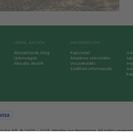
HÍREK, AKCIÓK
INFORMÁCIÓK
Aktualitások, blog
Kapcsolat
Ad
Újdonságok
Általános szerződés
táj
Aktuális akciók
Visszaküldés
Im
Szállítási információk
Ad
ka
Grube Kft. © 2009 - 2026. Minden jog fenntartva. All rights reserved