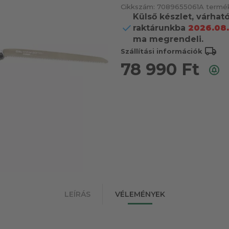
Cikkszám:
7089655061
A termék
Külső készlet, várhat
raktárunkba
2026.08.
ma megrendeli.
local_shipping
Szállítási információk
78 990
Ft
LEÍRÁS
VÉLEMÉNYEK