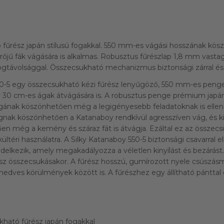
fűrész japán stílusú fogakkal. 550 mm-es vágási hosszának kö
őjű fák vágására is alkalmas. Robusztus fűrészlap 1,8 mm vasta
ogtávolsággal. Összecsukható mechanizmus biztonsági zárral és r
50-5 egy összecsukható kézi fűrész lenyűgöző, 550 mm-es penge
r 30 cm-es ágak átvágására is. A robusztus penge prémium japán 
ának köszönhetően még a legigényesebb feladatoknak is ellenál
nak köszönhetően a Katanaboy rendkívül agresszíven vág, és ki
en még a kemény és száraz fát is átvágja. Ezáltal ez az összecs
ltéri használatra. A Silky Katanaboy 550-5 biztonsági csavarral el
elkezik, amely megakadályozza a véletlen kinyílást és bezárást.
rész összecsukásakor. A fűrész hosszú, gumírozott nyele csúszásm
nedves körülmények között is. A fűrészhez egy állítható pánttal e
ható fűrész japán fogakkal