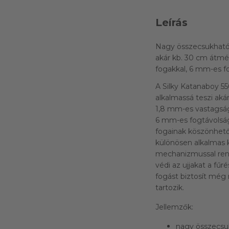
Leírás
Nagy összecsukható 
akár kb. 30 cm átmér
fogakkal, 6 mm-es f
A Silky Katanaboy 5
alkalmassá teszi aká
1,8 mm-es vastagság
6 mm-es fogtávolság
fogainak köszönhető
különösen alkalmas kü
mechanizmussal rend
védi az ujjakat a fű
fogást biztosít még 
tartozik.
Jellemzők:
nagy összecsuk