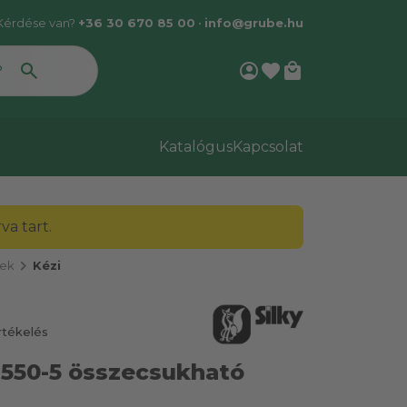
Kérdése van?
+36 30 670 85 00
•
info@grube.hu
account_circle
favorite
local_mall
Katalógus
Kapcsolat
a tart.
chevron_right
zek
Kézi
rtékelés
 550-5 összecsukható