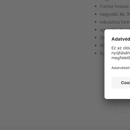
Fűrész hossz
nagyobb, kb. 3
robusztus fűr
agresszív fog
Összecsukható 
Hossz 69/125 c
Súly 1160 g
Ez