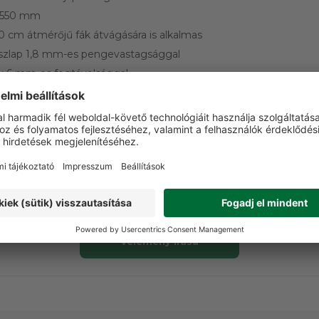
a 550 mm
0 cm átmérőjű fák átvágására is alkalmas
észlap 1,8 mm-es pengevastagsággal
ak 6 mm-es fogtávolsággal
mechanizmus biztonsági zárral és rögzítőcsavarral
m (összecsukva/kihajtva)
VÁSÁRLÓI VÉLEMÉNYEK
t a terméket még senki nem értékelte. Legyen Ön az el
Vélemény írása