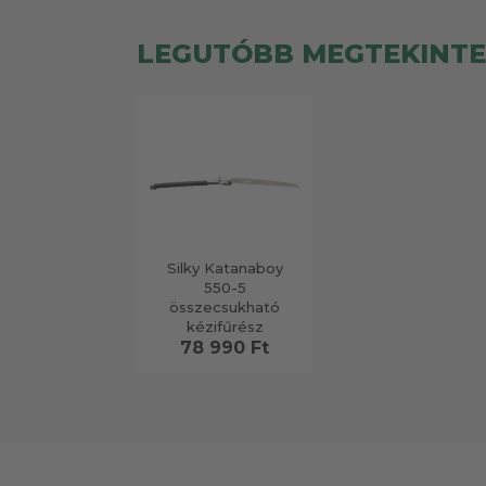
LEGUTÓBB MEGTEKINT
Silky Katanaboy
550-5
összecsukható
kézifűrész
78 990 Ft