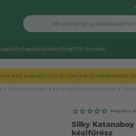
ságok
Bolhapiac
Márkáink
Blog
OTP Áruhitel
július 4-től augusztus 22-ig üzletünk szombatonként zárv
chevron_right
chevron_right
chevron_right
chevron_right
l
Erdészeti eszközök
Kert & tájépítés
Kéziszerszám
Fűrés
Még nincs é
Silky Katanaboy
kézifűrész