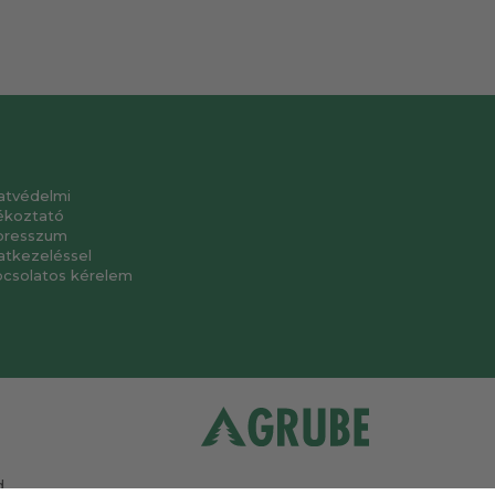
atvédelmi
ékoztató
presszum
atkezeléssel
pcsolatos kérelem
.