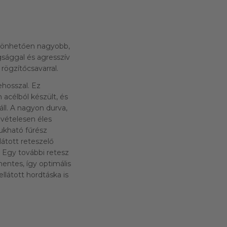
szönhetően nagyobb,
gsággal és agresszív
ögzítőcsavarral.
hosszal. Ez
acélból készült, és
l. A nagyon durva,
vételesen éles
ukható fűrész
látott reteszelő
 Egy további retesz
entes, így optimális
llátott hordtáska is