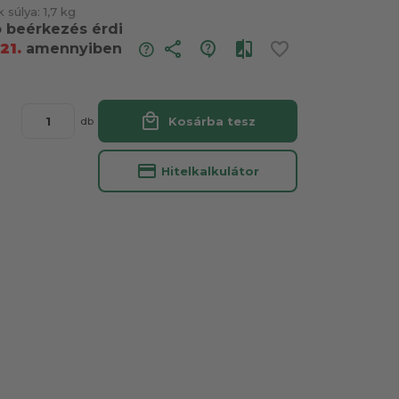
 súlya:
1,7 kg
ó beérkezés érdi
share
21.
amennyiben
local_mall
Kosárba tesz
db
credit_card
Hitelkalkulátor