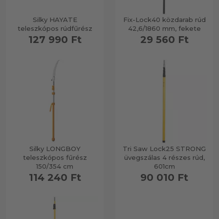
Silky HAYATE
Fix-Lock40 közdarab rúd
teleszkópos rúdfűrész
42,6/1860 mm, fekete
127 990 Ft
29 560 Ft
Silky LONGBOY
Tri Saw Lock25 STRONG
teleszkópos fűrész
üvegszálas 4 részes rúd,
150/354 cm
601cm
114 240 Ft
90 010 Ft