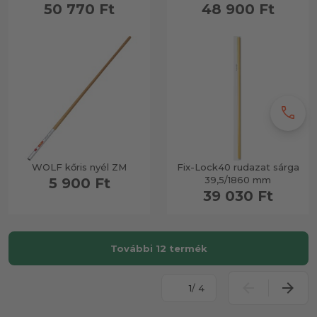
50 770 Ft
48 900 Ft
call
WOLF kőris nyél ZM
Fix-Lock40 rudazat sárga
39,5/1860 mm
5 900 Ft
39 030 Ft
További 12 termék
/ 4