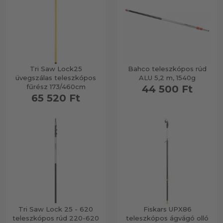
Tri Saw Lock25
Bahco teleszkópos rúd
üvegszálas teleszkópos
ALU 5,2 m, 1540g
fűrész 173/460cm
44 500 Ft
65 520 Ft
Tri Saw Lock 25 - 620
Fiskars UPX86
teleszkópos rúd 220-620
teleszkópos ágvágó olló