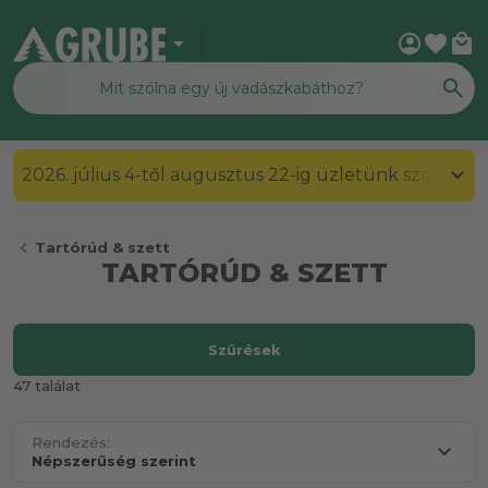
arrow_drop_down
account_circle
favorite
local_mall
2026. július 4-től augusztus 22-ig üzletünk szombato
chevron_left
Tartórúd & szett
TARTÓRÚD & SZETT
Szűrések
47 találat
Rendezés: