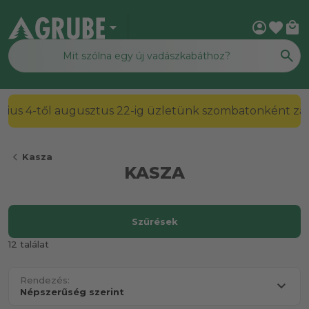
arrow_drop_down
account_circle
favorite
local_mall
2026. július 4-től augusztus 22-ig üzletünk szombato
chevron_left
Kasza
KASZA
Szűrések
12 találat
Rendezés: