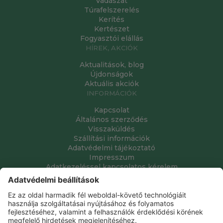
Vadászat
Túrafelszerelés
Kerítés
Kertészet
Fogyasztói elállás
HÍREK, AKCIÓK
Aktualitások, blog
Újdonságok
Aktuális akciók
INFORMÁCIÓK
Kapcsolat
Általános szerződés
Visszaküldés
Szállítási információk
Adatvédelmi tájékoztató
Impresszum
Adatkezeléssel kapcsolatos kérelem