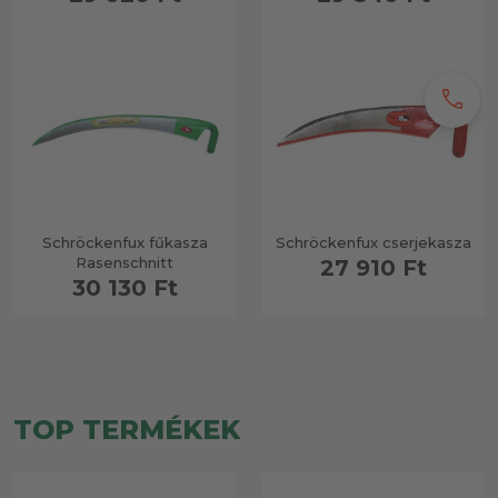
call
Schröckenfux fűkasza
Schröckenfux cserjekasza
Rasenschnitt
27 910 Ft
30 130 Ft
TOP TERMÉKEK