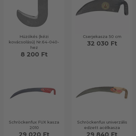
Húzókés (kézi
Cserjekasza 50 cm
kovácsolású) Nr.64-040-
32 030 Ft
hez
8 200 Ft
Schröckenfux FUX kasza
Schröckenfux univerzális
2010
edzett acélkasza
29 020 Ft
29 840 Ft