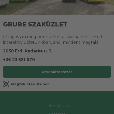
GRUBE SZAKÜZLET
Látogasson meg bennünket a kiválóan felszerelt,
interaktív üzletünkben, ahol mindent megtalál.
2030 Érd, Kadarka u. 1.
+36 23 521 670
Útvonaltervezés
view_in_ar
Megtekintés 3D-ben
TERMÉKEINK