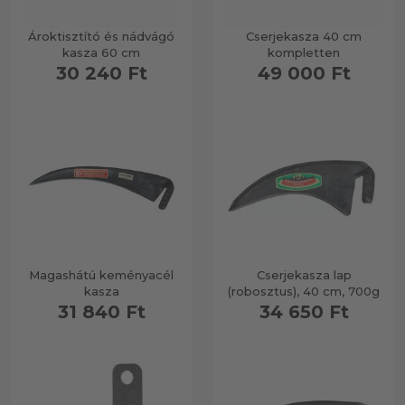
Ároktisztító és nádvágó
Cserjekasza 40 cm
kasza 60 cm
kompletten
30 240 Ft
49 000 Ft
Magashátú keményacél
Cserjekasza lap
kasza
(robosztus), 40 cm, 700g
31 840 Ft
34 650 Ft