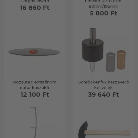
Görgős élverő
Fenőkő tartó átm.
80mm/195mm
16 860 Ft
5 800 Ft
Rozsutec extrafinom
Schröckenfux kaszaverő
natur kaszakő
készülék
12 100 Ft
39 640 Ft