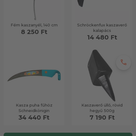
Fém kaszanyél, 140 cm
Schröckenfux kaszaverő
kalapács
8 250 Ft
14 480 Ft
call
Kasza puha fűhöz
Kaszaverő üllő, rövid
Schneidkönigin
hegyű 500g
34 440 Ft
7 190 Ft