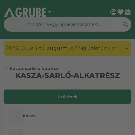
arrow_drop_down
account_circle
favorite
local_mall
2026. július 4-től augusztus 22-ig üzletünk szombato
chevron_left
Kasza-sarló-alkatrész
KASZA-SARLÓ-ALKATRÉSZ
Szűrések
Kasza