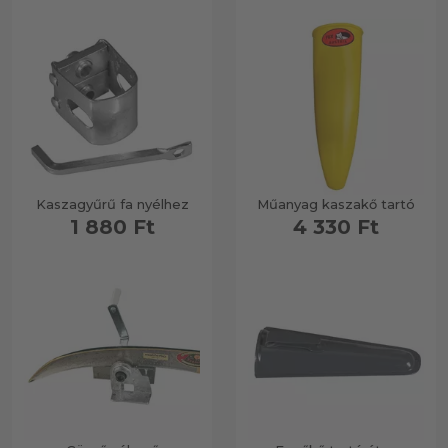
Kaszagyűrű fa nyélhez
Műanyag kaszakő tartó
1 880 Ft
4 330 Ft