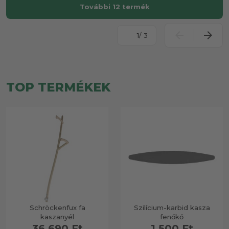
További 12 termék
/ 3
TOP TERMÉKEK
Schröckenfux fa
Szilícium-karbid kasza
kaszanyél
fenőkő
36 690 Ft
1 500 Ft