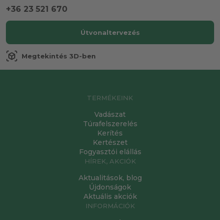
+36 23 521 670
Útvonaltervezés
view_in_ar
Megtekintés 3D-ben
TERMÉKEINK
Vadászat
Túrafelszerelés
Kerítés
Kertészet
Fogyasztói elállás
HÍREK, AKCIÓK
Aktualitások, blog
Újdonságok
Aktuális akciók
INFORMÁCIÓK