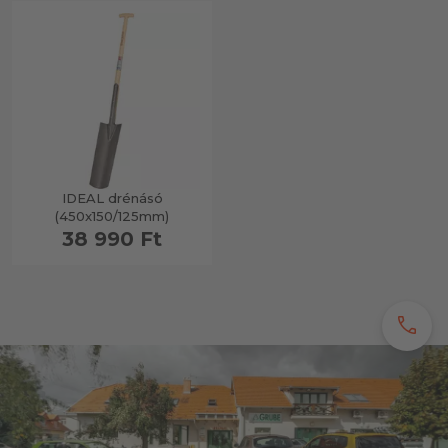
IDEAL drénásó
(450x150/125mm)
38 990 Ft
call