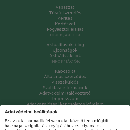
Vadászat
Túrafelszerelés
Kerítés
Kertészet
Fogyasztói elállás
HÍREK, AKCIÓK
Aktualitások, blog
Újdonságok
Aktuális akciók
INFORMÁCIÓK
Kapcsolat
Általános szerződés
Visszaküldés
Szállítási információk
Adatvédelmi tájékoztató
Impresszum
Adatkezeléssel kapcsolatos kérelem