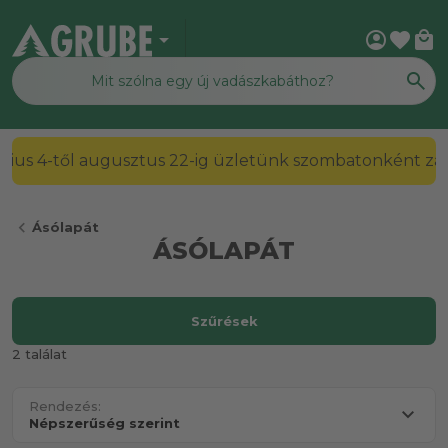
arrow_drop_down
account_circle
favorite
local_mall
július 4-től augusztus 22-ig üzletünk szombatonként zárv
chevron_left
Ásólapát
ÁSÓLAPÁT
Szűrések
2 találat
Rendezés: