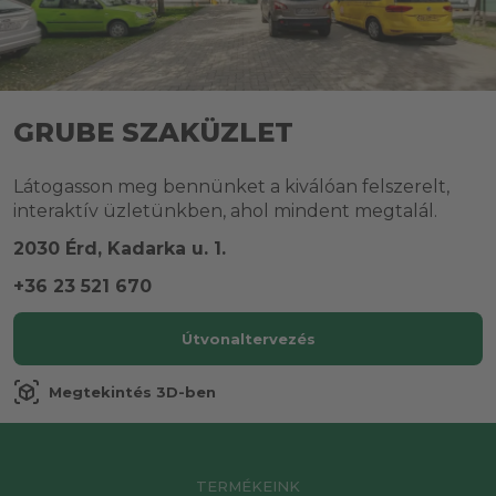
GRUBE SZAKÜZLET
Látogasson meg bennünket a kiválóan felszerelt,
interaktív üzletünkben, ahol mindent megtalál.
2030 Érd, Kadarka u. 1.
+36 23 521 670
Útvonaltervezés
view_in_ar
Megtekintés 3D-ben
TERMÉKEINK