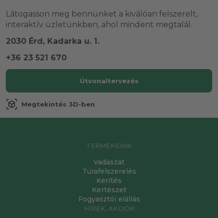
Látogasson meg bennünket a kiválóan felszerelt,
interaktív üzletünkben, ahol mindent megtalál.
2030 Érd, Kadarka u. 1.
+36 23 521 670
Útvonaltervezés
view_in_ar
Megtekintés 3D-ben
TERMÉKEINK
Vadászat
Túrafelszerelés
Kerítés
Kertészet
Fogyasztói elállás
HÍREK, AKCIÓK