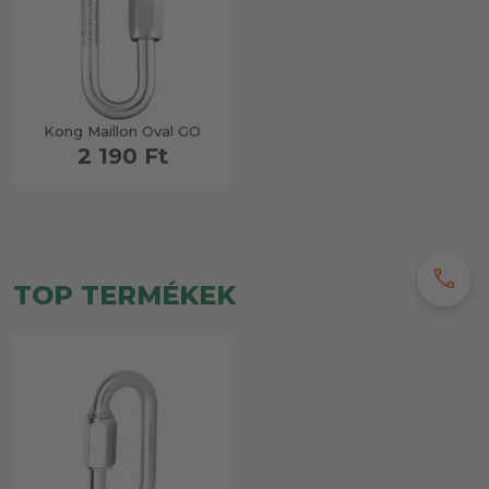
Kong Maillon Oval GO
2 190 Ft
call
TOP TERMÉKEK