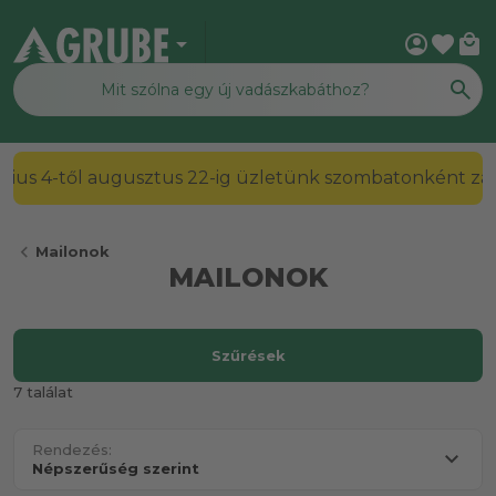
arrow_drop_down
account_circle
favorite
local_mall
2026. július 4-től augusztus 22-ig üzletünk szombato
chevron_left
Mailonok
MAILONOK
Szűrések
7 találat
Rendezés: