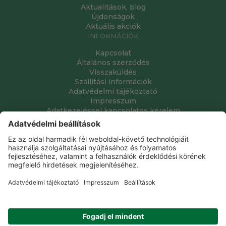
Aktualitások, blog
Újdonságok
Aktuális akciók
INFORMÁCIÓK
Kapcsolat
Általános szerződés
Visszaküldés
Szállítási információk
Adatvédelmi tájékoztató
Impresszum
Adatkezeléssel kapcsolatos kérelem
Grube Kft. © 2009 - 2026. Minden jog fenntartva. All rights