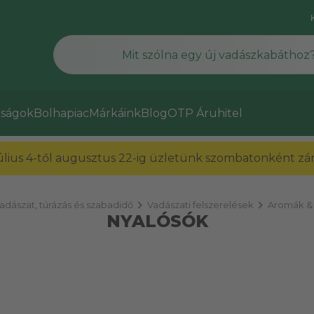
ságok
Bolhapiac
Márkáink
Blog
OTP Áruhitel
július 4-től augusztus 22-ig üzletünk szombatonként zárv
chevron_right
chevron_right
adászat, túrázás és szabadidő
Vadászati felszerelések
Aromák &
NYALÓSÓK