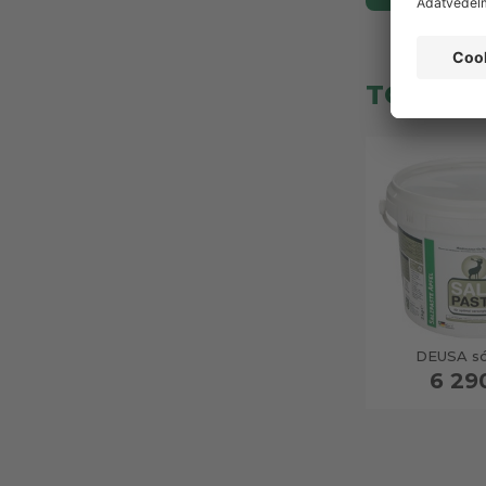
TOP TE
DEUSA só
6 29