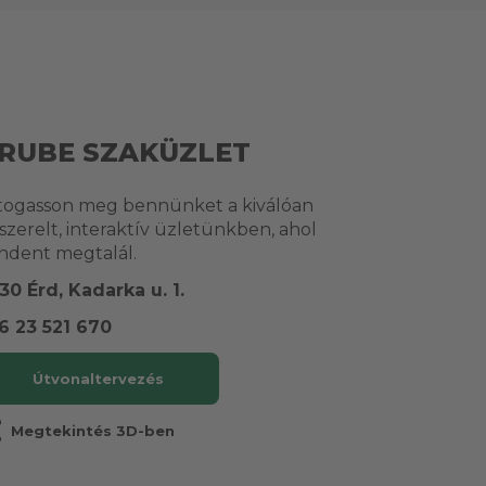
RUBE SZAKÜZLET
togasson meg bennünket a kiválóan
lszerelt, interaktív üzletünkben, ahol
ndent megtalál.
30 Érd, Kadarka u. 1.
6 23 521 670
Útvonaltervezés
r
Megtekintés 3D-ben