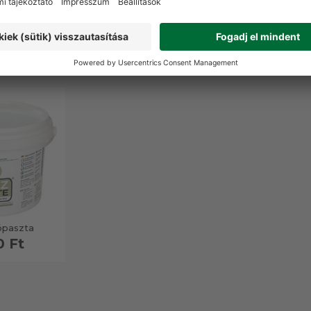
RMÉKEK
paszta
0 Ft