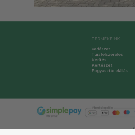
TERMÉKEINK
Vadászat
Túrafelszerelés
Kerítés
Kertészet
Fogyasztói elállás
T