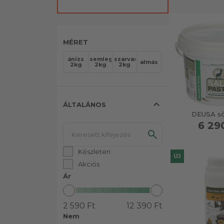
MÉRET
ánizs
semleges
szarvasgomba
almás
2kg
2kg
2kg
expand_less
ÁLTALÁNOS
DEUSA só
6 29
Készleten
ÚJ
Akciós
Ár
2 590 Ft
12 390 Ft
Nem