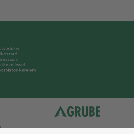
atvédelmi
ékoztató
presszum
atkezeléssel
pcsolatos kérelem
.
a
.