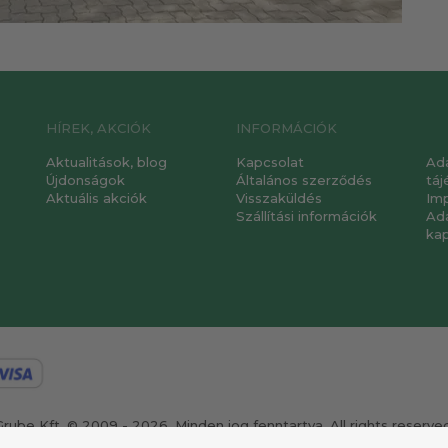
HÍREK, AKCIÓK
INFORMÁCIÓK
Aktualitások, blog
Kapcsolat
Ad
Újdonságok
Általános szerződés
táj
Aktuális akciók
Visszaküldés
Im
Szállítási információk
Ad
ka
Grube Kft. © 2009 - 2026. Minden jog fenntartva. All rights reserved
ervezte és készítette:
Vision-Software, az Octopus 8 ERP forgalmazój