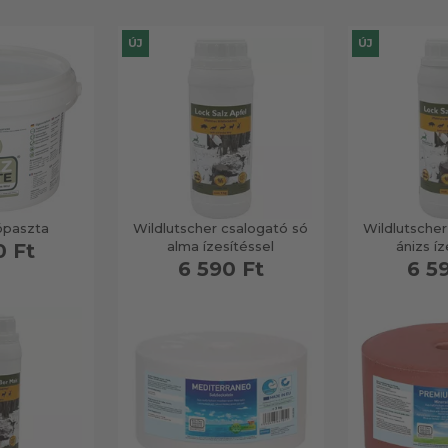
ÚJ
ÚJ
paszta
Wildlutscher csalogató só
Wildlutscher
alma ízesítéssel
ánizs íz
0 Ft
6 590 Ft
6 5