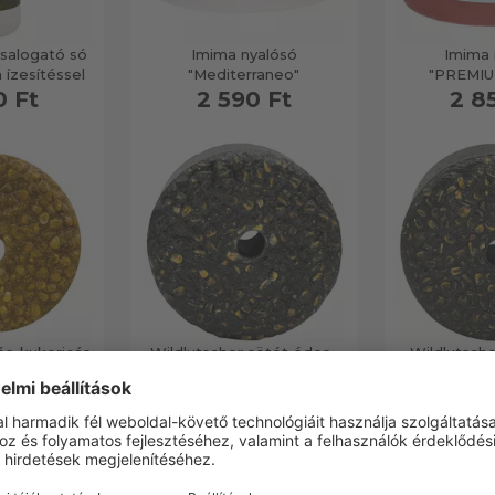
csalogató só
Imima nyalósó
Imima 
 ízesítéssel
"Mediterraneo"
"PREMI
0 Ft
2 590 Ft
2 8
ós-kukoricás
Wildlutscher sötét édes-
Wildlutsche
ósó
kukoricás nyalósó
kukoricá
0 Ft
12 390 Ft
12 3
 6 termék