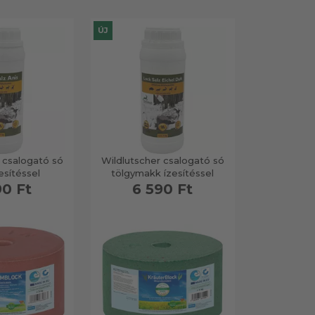
ÚJ
 csalogató só
Wildlutscher csalogató só
esítéssel
tölgymakk ízesítéssel
90 Ft
6 590 Ft