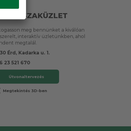
RUBE SZAKÜZLET
togasson meg bennünket a kiválóan
lszerelt, interaktív üzletünkben, ahol
ndent megtalál.
30 Érd, Kadarka u. 1.
6 23 521 670
Útvonaltervezés
r
Megtekintés 3D-ben