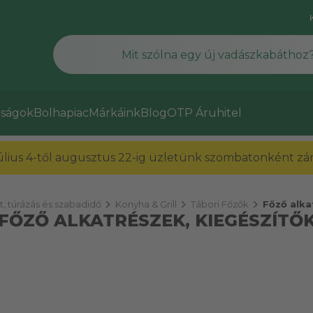
ságok
Bolhapiac
Márkáink
Blog
OTP Áruhitel
július 4-től augusztus 22-ig üzletünk szombatonként zárv
chevron_right
chevron_right
chevron_right
, túrázás és szabadidő
Konyha & Grill
Tábori Főzők
Főző alka
FŐZŐ ALKATRÉSZEK, KIEGÉSZÍTŐ