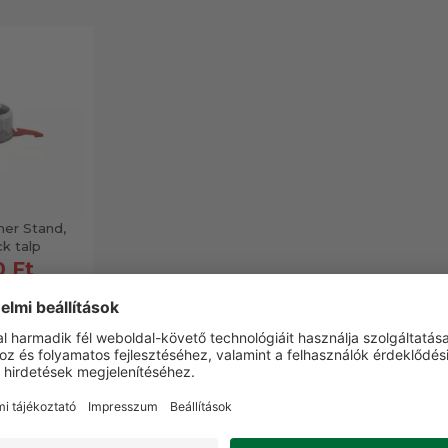
er Stand,
k talp
0 Ft
-20%