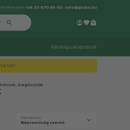
Kérdése van?
+36 30 670 85 00
•
info@grube.hu
account_circle
favorite
local_mall
Katalógus
Kapcsolat
a tart.
trészek, kiegészítők
K
Rendezés: