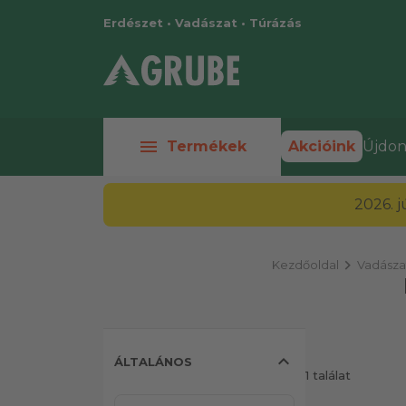
Erdészet • Vadászat • Túrázás
menu
Termékek
Akcióink
Újdon
2026. 
chevron_right
Kezdőoldal
Vadászat
expand_less
ÁLTALÁNOS
1 találat