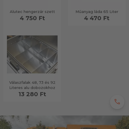
Alutec hengerzár szett
Műanyag láda 65 Liter
4 750 Ft
4 470 Ft
Válaszfalak 48, 73 és 92
Literes alu dobozokhoz
13 280 Ft
call