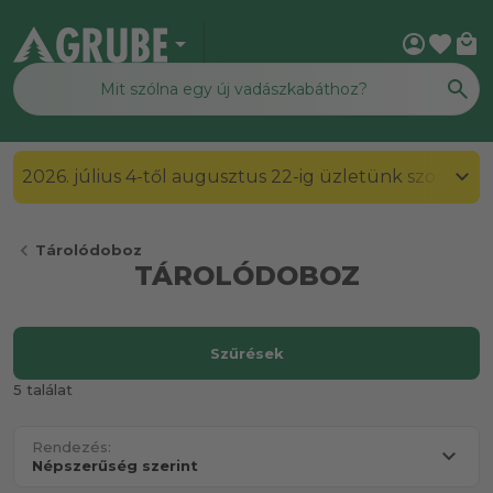
arrow_drop_down
account_circle
favorite
local_mall
2026. július 4-től augusztus 22-ig üzletünk szombato
chevron_left
Tárolódoboz
TÁROLÓDOBOZ
Szűrések
5 találat
Rendezés: