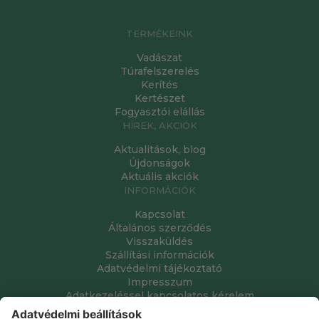
TERMÉKEINK
Vadászat
Túrafelszerelés
Kerítés
Kertészet
Fogyasztói elállás
HÍREK, AKCIÓK
Aktualitások, blog
Újdonságok
Aktuális akciók
INFORMÁCIÓK
Kapcsolat
Általános szerződés
Visszaküldés
Szállítási információk
Adatvédelmi tájékoztató
Impresszum
Adatkezeléssel kapcsolatos kérelem