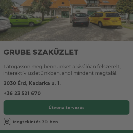
GRUBE SZAKÜZLET
Látogasson meg bennünket a kiválóan felszerelt,
interaktív üzletünkben, ahol mindent megtalál.
2030 Érd, Kadarka u. 1.
+36 23 521 670
Útvonaltervezés
view_in_ar
Megtekintés 3D-ben