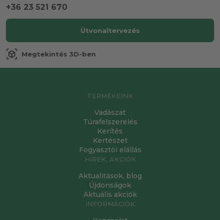
+36 23 521 670
Útvonaltervezés
view_in_ar
Megtekintés 3D-ben
TERMÉKEINK
Vadászat
Túrafelszerelés
Kerítés
Kertészet
Fogyasztói elállás
HÍREK, AKCIÓK
Aktualitások, blog
Újdonságok
Aktuális akciók
INFORMÁCIÓK