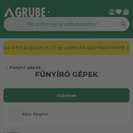
arrow_drop_down
account_circle
favorite
local_mall
július 4-től augusztus 22-ig üzletünk szombatonként zárv
chevron_left
Fűnyíró gépek
FŰNYÍRÓ GÉPEK
Szűrések
Kézi fűnyíró