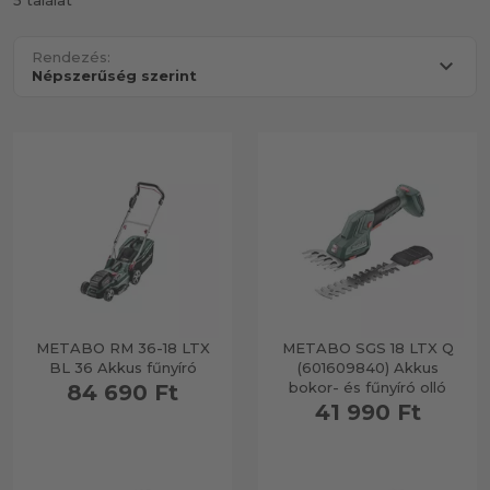
5 találat
Rendezés:
METABO RM 36-18 LTX
METABO SGS 18 LTX Q
BL 36 Akkus fűnyíró
(601609840) Akkus
bokor- és fűnyíró olló
84 690 Ft
41 990 Ft