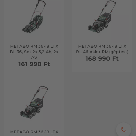
METABO RM 36-18 LTX
METABO RM 36-18 LTX
BL 36, Set 2x 5,2 Ah, 2x
BL 46 Akku-RM.(géptest)
AS
168 990 Ft
161 990 Ft
call
METABO RM 36-18 LTX