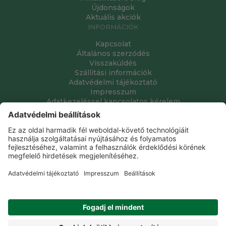
Újdonságok
Aktuális akciók
INFORMÁCIÓK
Kapcsolat
Általános szerződés
Visszaküldés
Szállítási információk
Adatvédelmi tájékoztató
Impresszum
Adatkezeléssel kapcsolatos kérelem
Grube Kft. © 2009 - 2026. Minden jog fenntartva. All rights
reserved.