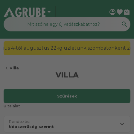
arrow_drop_down
account_circle
favorite
local_mall
2026. július 4-től augusztus 22-ig üzletünk szombato
chevron_left
Villa
VILLA
Szűrések
8 találat
Rendezés: