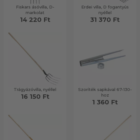
Fiskars ásóvilla, D-
Erdei villa, D fogantyús
markolat
nyéllel
14 220 Ft
31 370 Ft
Trágyázóvilla, nyéllel
Szoríték sapkával 67-130-
hoz
16 150 Ft
1 360 Ft