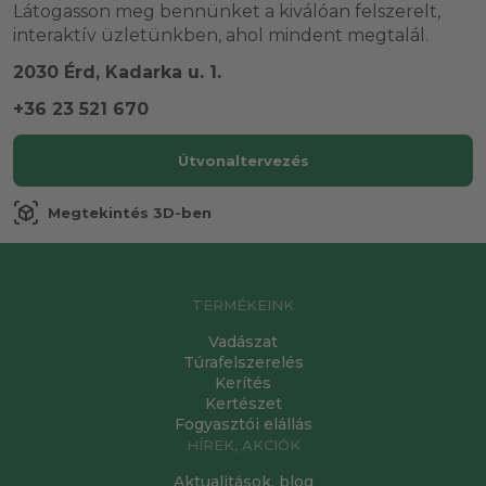
Látogasson meg bennünket a kiválóan felszerelt,
interaktív üzletünkben, ahol mindent megtalál.
2030 Érd, Kadarka u. 1.
+36 23 521 670
Útvonaltervezés
view_in_ar
Megtekintés 3D-ben
TERMÉKEINK
Vadászat
Túrafelszerelés
Kerítés
Kertészet
Fogyasztói elállás
HÍREK, AKCIÓK
Aktualitások, blog