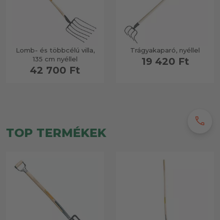
Lomb- és többcélú villa,
Trágyakaparó, nyéllel
135 cm nyéllel
19 420 Ft
42 700 Ft
call
TOP TERMÉKEK