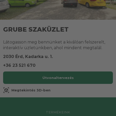
GRUBE SZAKÜZLET
Látogasson meg bennünket a kiválóan felszerelt,
interaktív üzletünkben, ahol mindent megtalál.
2030 Érd, Kadarka u. 1.
+36 23 521 670
Útvonaltervezés
view_in_ar
Megtekintés 3D-ben
TERMÉKEINK