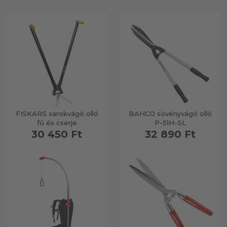
FISKARS sarokvágó olló
BAHCO sövényvágó olló
fű és cserje
P-51H-SL
30 450 Ft
32 890 Ft