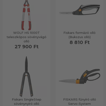
WOLF HS 1000T
Fiskars formázó olló
teleszkópos sövényvágó
(Bukszus olló)
olló
8 810 Ft
27 900 Ft
Fiskars SingleStep
FISKARS fűnyíró olló
sövénynyíró olló
Servo-System