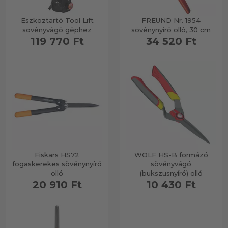
Eszköztartó Tool Lift
FREUND Nr. 1954
sövényvágó géphez
sövénynyíró olló, 30 cm
119 770 Ft
34 520 Ft
Fiskars HS72
WOLF HS-B formázó
fogaskerekes sövénynyíró
sövényvágó
olló
(bukszusnyíró) olló
20 910 Ft
10 430 Ft