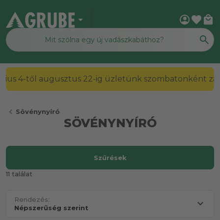
arrow_drop_down
account_circle
favorite
local_mall
2026. július 4-től augusztus 22-ig üzletünk szombato
chevron_left
Sövénynyíró
SÖVÉNYNYÍRÓ
Szűrések
11 találat
Rendezés: