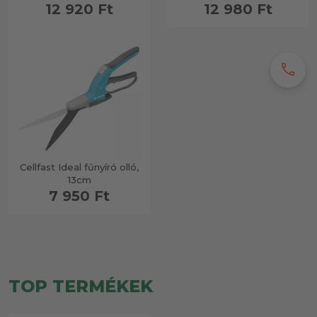
12 920 Ft
12 980 Ft
call
Cellfast Ideal fűnyíró olló,
13cm
7 950 Ft
TOP TERMÉKEK