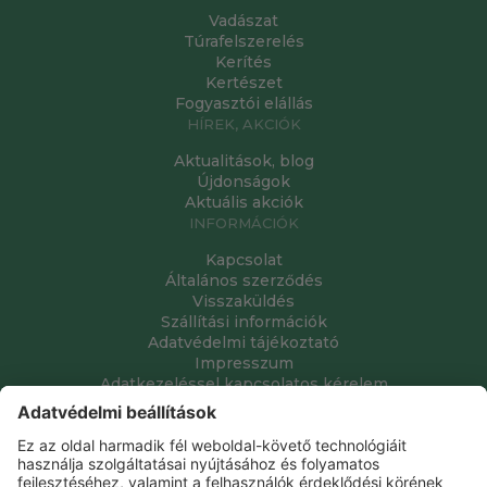
Vadászat
Túrafelszerelés
Kerítés
Kertészet
Fogyasztói elállás
HÍREK, AKCIÓK
Aktualitások, blog
Újdonságok
Aktuális akciók
INFORMÁCIÓK
Kapcsolat
Általános szerződés
Visszaküldés
Szállítási információk
Adatvédelmi tájékoztató
Impresszum
Adatkezeléssel kapcsolatos kérelem