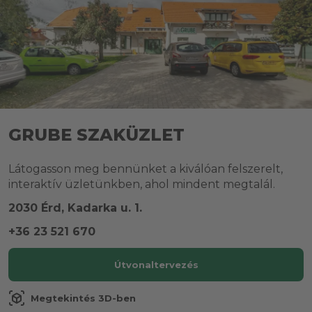
GRUBE SZAKÜZLET
Látogasson meg bennünket a kiválóan felszerelt,
interaktív üzletünkben, ahol mindent megtalál.
2030 Érd, Kadarka u. 1.
+36 23 521 670
Útvonaltervezés
view_in_ar
Megtekintés 3D-ben