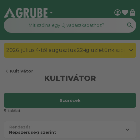
arrow_drop_down
account_circle
favorite
local_mall
2026. július 4-től augusztus 22-ig üzletünk szombato
chevron_left
Kultivátor
KULTIVÁTOR
Szűrések
5 találat
Rendezés: