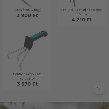
Kultivátor, 3 fogú
Freund kis talajlazító cca.
30 cm
3 900 Ft
4 210 Ft
Cellfast Ergo kézi
kultivátor
3 570 Ft
call