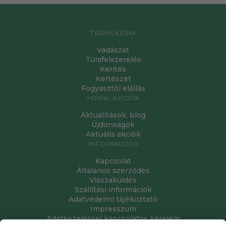
TERMÉKEINK
Vadászat
Túrafelszerelés
Kerítés
Kertészet
Fogyasztói elállás
HÍREK, AKCIÓK
Aktualitások, blog
Újdonságok
Aktuális akciók
INFORMÁCIÓK
Kapcsolat
Általános szerződés
Visszaküldés
Szállítási információk
Adatvédelmi tájékoztató
Impresszum
Adatkezeléssel kapcsolatos kérelem