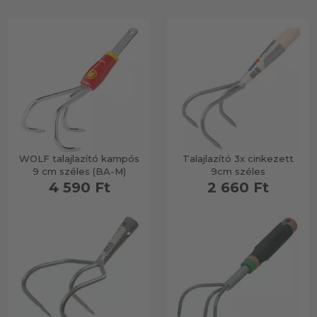
WOLF talajlazító kampós
Talajlazító 3x cinkezett
9 cm széles (BA-M)
9cm széles
4 590 Ft
2 660 Ft