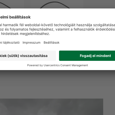
migyűrű 45
Tartalék gumigyűrű 55
csérhez
cm-s tölcsérhez
0 Ft
11 960 Ft