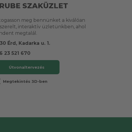
RUBE SZAKÜZLET
togasson meg bennünket a kiválóan
lszerelt, interaktív üzletünkben, ahol
ndent megtalál.
30 Érd, Kadarka u. 1.
6 23 521 670
Útvonaltervezés
r
Megtekintés 3D-ben