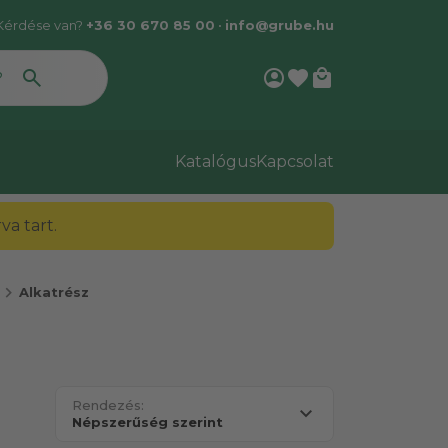
Kérdése van?
+36 30 670 85 00
•
info@grube.hu
account_circle
favorite
local_mall
Katalógus
Kapcsolat
a tart.
chevron_right
Alkatrész
Rendezés: