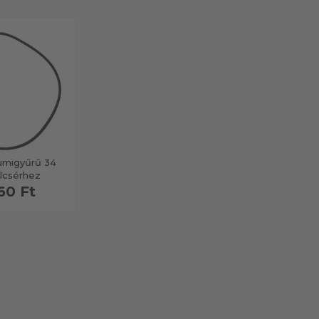
umigyűrű 34
lcsérhez
60 Ft