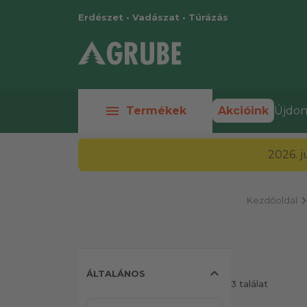
Erdészet • Vadászat • Túrázás
menu
Termékek
Akcióink
Újdon
2026. 
chevron_r
Kezdőoldal
expand_less
ÁLTALÁNOS
3 találat