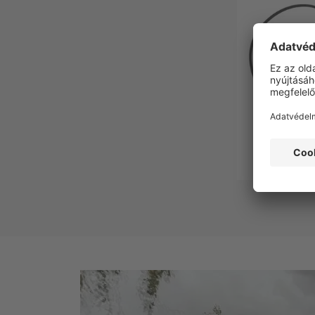
Tartalék gu
cm-s töl
10 36