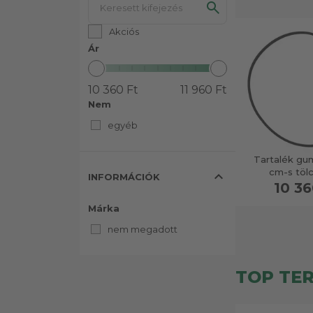
Akciós
Ár
10 360 Ft
11 960 Ft
Nem
egyéb
Tartalék gu
cm-s töl
expand_less
INFORMÁCIÓK
10 36
Márka
nem megadott
TOP TE