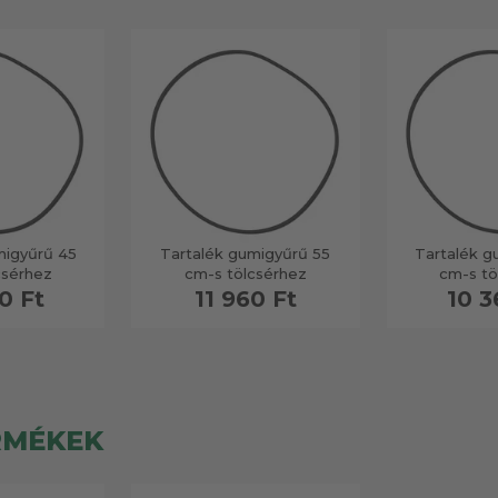
migyűrű 45
Tartalék gumigyűrű 55
Tartalék g
csérhez
cm-s tölcsérhez
cm-s tö
0 Ft
11 960 Ft
10 3
RMÉKEK