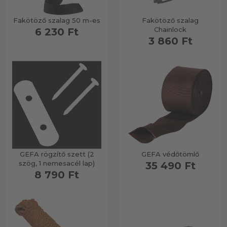
Fakötöző szalag 50 m-es
Fakötöző szalag
Chainlock
6 230 Ft
3 860 Ft
GEFA rögzítő szett (2
GEFA védőtömlő
szög, 1 nemesacél lap)
35 490 Ft
8 790 Ft