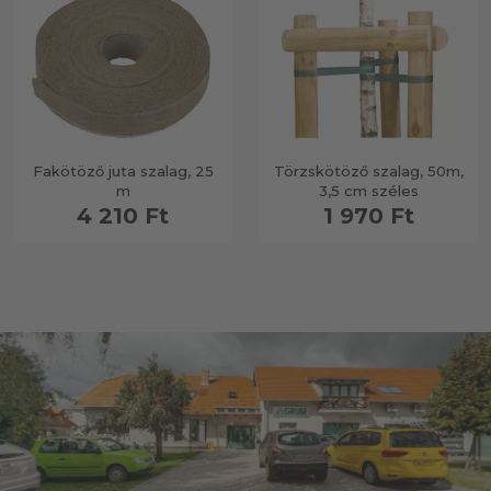
Fakötöző juta szalag, 25
Törzskötöző szalag, 50m,
m
3,5 cm széles
4 210 Ft
1 970 Ft