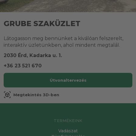
GRUBE SZAKÜZLET
Látogasson meg bennünket a kiválóan felszerelt,
interaktív üzletünkben, ahol mindent megtalál.
2030 Érd, Kadarka u. 1.
+36 23 521 670
Útvonaltervezés
view_in_ar
Megtekintés 3D-ben
TERMÉKEINK
Vadászat