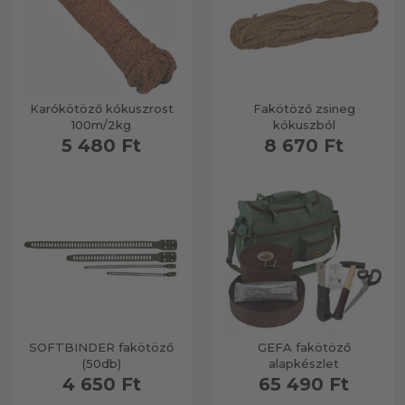
Karókötöző kókuszrost
Fakötöző zsineg
100m/2kg
kókuszból
5 480 Ft
8 670 Ft
SOFTBINDER fakötöző
GEFA fakötöző
(50db)
alapkészlet
4 650 Ft
65 490 Ft