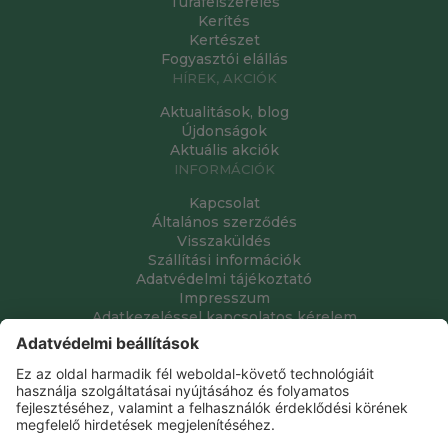
Túrafelszerelés
Kerítés
Kertészet
Fogyasztói elállás
HÍREK, AKCIÓK
Aktualitások, blog
Újdonságok
Aktuális akciók
INFORMÁCIÓK
Kapcsolat
Általános szerződés
Visszaküldés
Szállítási információk
Adatvédelmi tájékoztató
Impresszum
Adatkezeléssel kapcsolatos kérelem