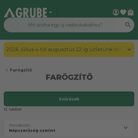
arrow_drop_down
account_circle
favorite
local_mall
2026. július 4-től augusztus 22-ig üzletünk szombato
chevron_left
Farögzítő
FARÖGZÍTŐ
Szűrések
12 találat
Rendezés: