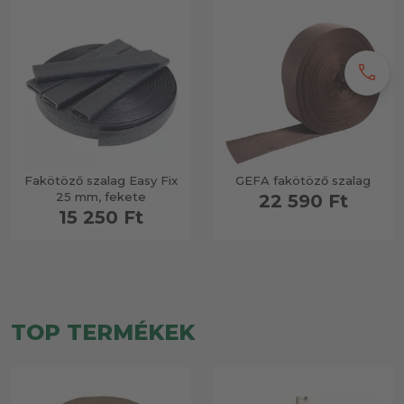
call
Fakötöző szalag Easy Fix
GEFA fakötöző szalag
25 mm, fekete
22 590 Ft
15 250 Ft
TOP TERMÉKEK