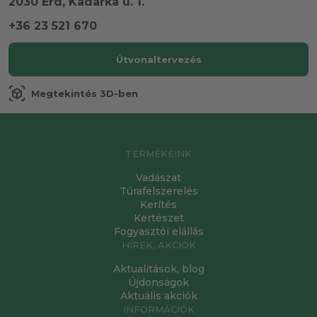
2030 Érd, Kadarka u. 1.
+36 23 521 670
Útvonaltervezés
view_in_ar
Megtekintés 3D-ben
TERMÉKEINK
Vadászat
Túrafelszerelés
Kerítés
Kertészet
Fogyasztói elállás
HÍREK, AKCIÓK
Aktualitások, blog
Újdonságok
Aktuális akciók
INFORMÁCIÓK