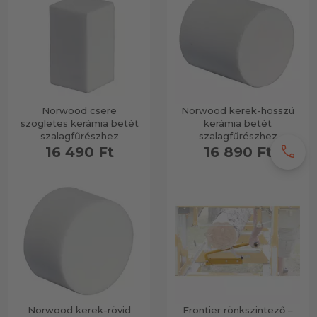
Norwood csere
Norwood kerek-hosszú
szögletes kerámia betét
kerámia betét
szalagfűrészhez
szalagfűrészhez
call
16 490 Ft
16 890 Ft
Norwood kerek-rövid
Frontier rönkszintező –