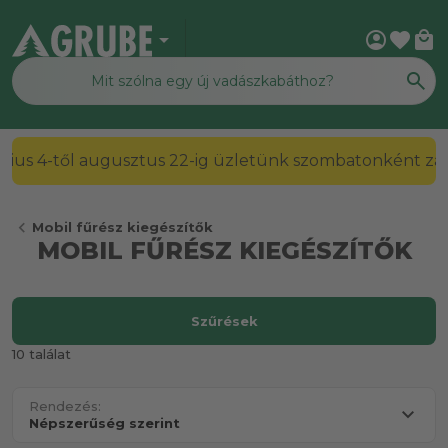
arrow_drop_down
account_circle
favorite
local_mall
2026. július 4-től augusztus 22-ig üzletünk szombato
chevron_left
Mobil fűrész kiegészítők
MOBIL FŰRÉSZ KIEGÉSZÍTŐK
Szűrések
10 találat
Rendezés: