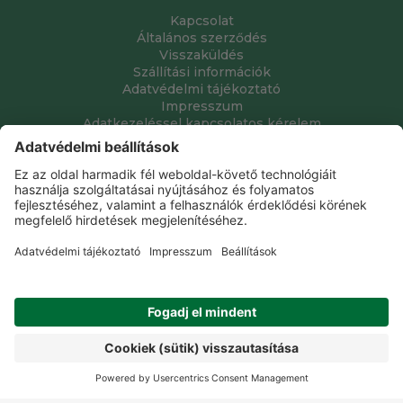
Kapcsolat
Általános szerződés
Visszaküldés
Szállítási információk
Adatvédelmi tájékoztató
Impresszum
Adatkezeléssel kapcsolatos kérelem
Grube Kft. © 2009 - 2026. Minden jog fenntartva. All rights
reserved.
Tervezte és készítette:
Vision-Software, az Octopus 8 ERP
forgalmazója
.