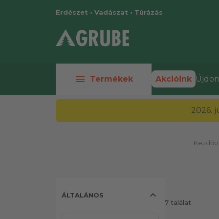
Erdészet • Vadászat • Túrázás
menu
Termékek
Akcióink
Újdon
2026. 
Kezdőol
expand_less
ÁLTALÁNOS
7 találat