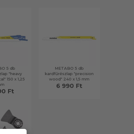
O 5 db
METABO 5 db
zlap "heavy
kardfűrészlap "precision
l" 150 x 1,25
wood" 240 x 1,5 mm
mm
6 990 Ft
90 Ft