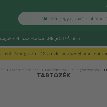
ságok
Bolhapiac
Márkáink
Blog
OTP Áruhitel
július 4-től augusztus 22-ig üzletünk szombatonként zárv
chevron_right
chevron_right
chevron_right
chevron_right
dal
Erdészeti eszközök
Fakitermelés
Műhelyfelszerelés
T
TARTOZÉK