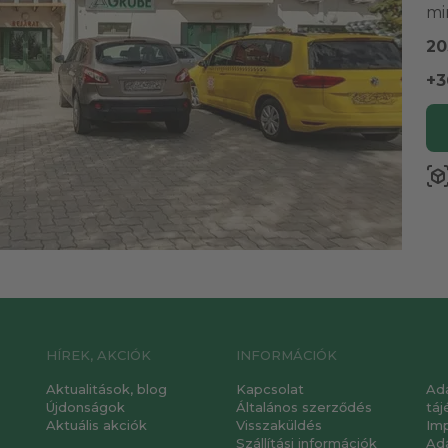
mi
20
+3
view_in_a
HÍREK, AKCIÓK
INFORMÁCIÓK
Aktualitások, blog
Kapcsolat
Ad
Újdonságok
Általános szerződés
táj
Aktuális akciók
Visszaküldés
Im
Szállítási információk
Ad