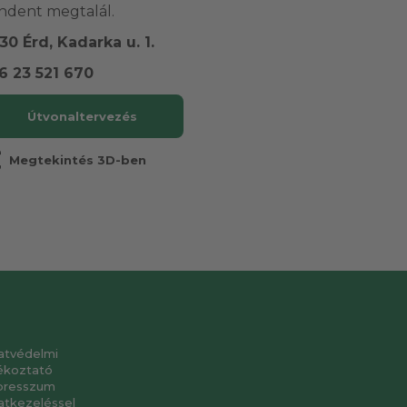
ndent megtalál.
30 Érd, Kadarka u. 1.
6 23 521 670
Útvonaltervezés
r
Megtekintés 3D-ben
atvédelmi
ékoztató
presszum
atkezeléssel