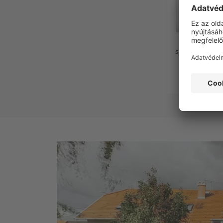
METABO 5 
szűrőzsák - 6 
Comp
6 99