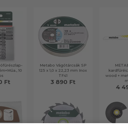
fűrészlap-
Metabo Vágótárcsák SP
METAB
ém+Műa., 10
125 x 1,0 x 22,23 mm Inox
kardfűrés
os
TF41
wood + meta
0 Ft
3 890 Ft
4 4