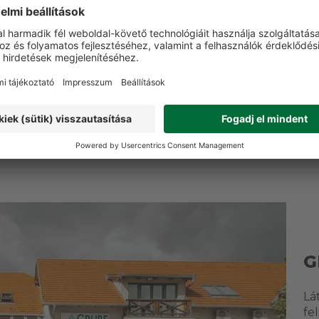
db vlies
METABO Fűrészlap
METABO Be
l, AS 18 L PC
"cordless cut wood -
készlet
act
classic", 165x20 Z18 WZ
16 9
20°
0 Ft
4 990 Ft
G
Lá
fe