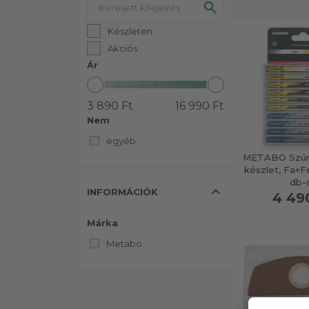
Készleten
Akciós
Ár
3 890 Ft
16 990 Ft
Nem
egyéb
METABO Szúró
készlet, Fa+F
db-
expand_less
INFORMÁCIÓK
4 49
Márka
Metabo