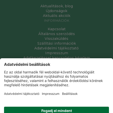
Aktualitások, blog
Újdonságok
Aktuális akciók
INFORMÁCIÓK
Kapcsolat
Általános szerződés
Visszaküldés
Szállítási információk
Adatvédelmi tájékoztató
Impresszum
Adatkezeléssel kapcsolatos kérelem