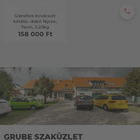
call
Gränsfors kovácsolt
kétélű- dobó fejsze,
74cm, 2,25kg
158 000 Ft
GRUBE SZAKÜZLET