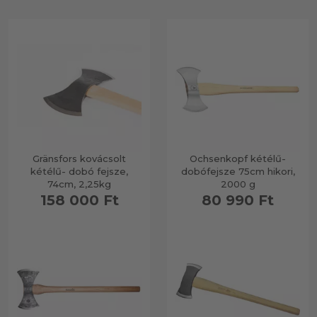
Gränsfors kovácsolt
Ochsenkopf kétélű-
kétélű- dobó fejsze,
dobófejsze 75cm hikori,
74cm, 2,25kg
2000 g
158 000 Ft
80 990 Ft