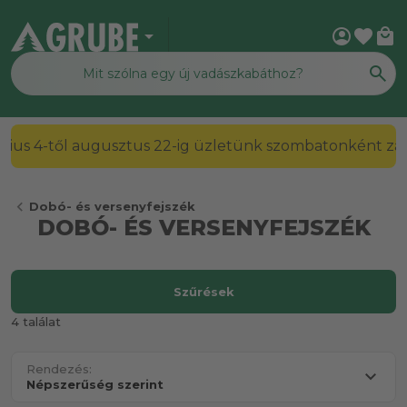
arrow_drop_down
account_circle
favorite
local_mall
2026. július 4-től augusztus 22-ig üzletünk szombato
chevron_left
Dobó- és versenyfejszék
DOBÓ- ÉS VERSENYFEJSZÉK
Szűrések
4 találat
Rendezés: