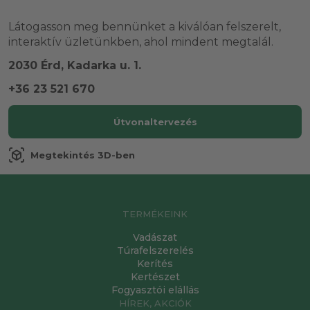
Látogasson meg bennünket a kiválóan felszerelt,
interaktív üzletünkben, ahol mindent megtalál.
2030 Érd, Kadarka u. 1.
+36 23 521 670
Útvonaltervezés
view_in_ar
Megtekintés 3D-ben
TERMÉKEINK
Vadászat
Túrafelszerelés
Kerítés
Kertészet
Fogyasztói elállás
HÍREK, AKCIÓK