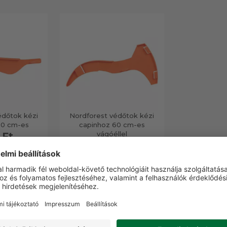
édőtok kézi
Nordforest védőtok kézi
60 cm-es
capinhoz 60 cm-es
vágóéllel
 Ft
990 Ft