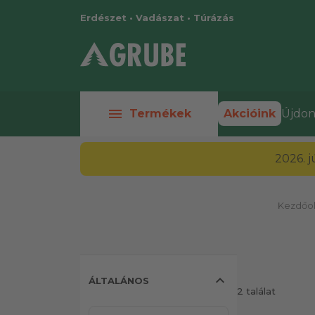
Erdészet • Vadászat • Túrázás
menu
Termékek
Akcióink
Újdon
2026. 
Kezdőol
expand_less
ÁLTALÁNOS
2 találat