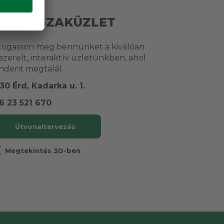
RUBE SZAKÜZLET
togasson meg bennünket a kiválóan
lszerelt, interaktív üzletünkben, ahol
ndent megtalál.
30 Érd, Kadarka u. 1.
6 23 521 670
Útvonaltervezés
r
Megtekintés 3D-ben