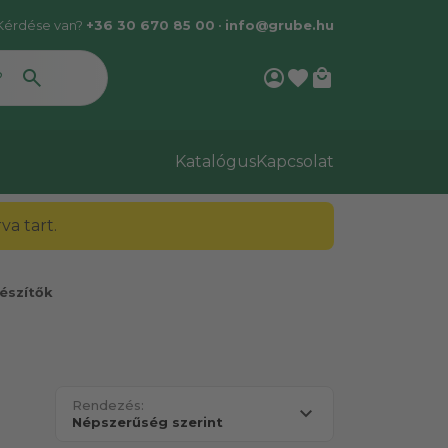
Kérdése van?
+36 30 670 85 00
•
info@grube.hu
account_circle
favorite
local_mall
Katalógus
Kapcsolat
a tart.
észítők
Rendezés: