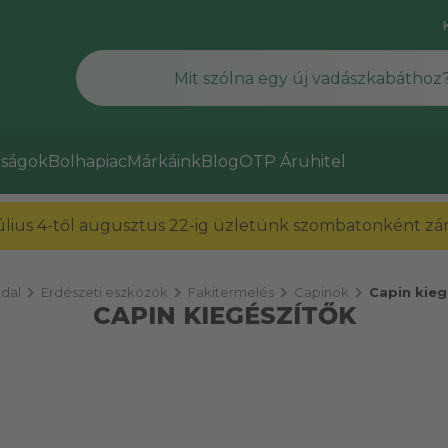
ságok
Bolhapiac
Márkáink
Blog
OTP Áruhitel
július 4-től augusztus 22-ig üzletünk szombatonként zárv
chevron_right
chevron_right
chevron_right
chevron_right
dal
Erdészeti eszközök
Fakitermelés
Capinok
Capin kieg
CAPIN KIEGÉSZÍTŐK