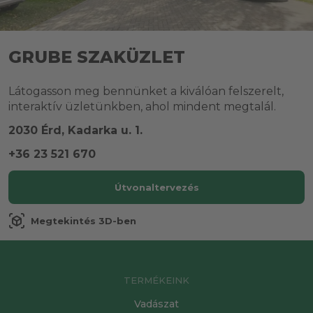
GRUBE SZAKÜZLET
Látogasson meg bennünket a kiválóan felszerelt,
interaktív üzletünkben, ahol mindent megtalál.
2030 Érd, Kadarka u. 1.
+36 23 521 670
Útvonaltervezés
view_in_ar
Megtekintés 3D-ben
TERMÉKEINK
Vadászat