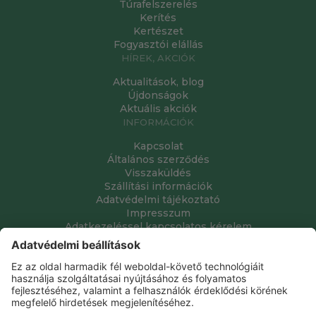
Túrafelszerelés
Kerítés
Kertészet
Fogyasztói elállás
HÍREK, AKCIÓK
Aktualitások, blog
Újdonságok
Aktuális akciók
INFORMÁCIÓK
Kapcsolat
Általános szerződés
Visszaküldés
Szállítási információk
Adatvédelmi tájékoztató
Impresszum
Adatkezeléssel kapcsolatos kérelem