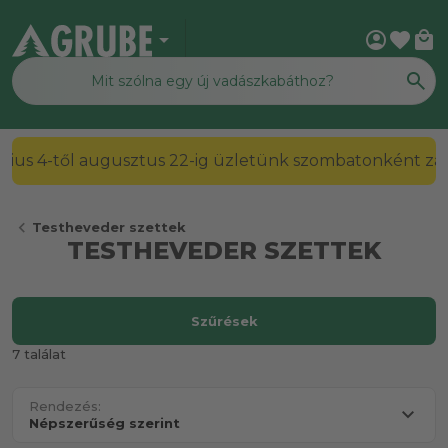
arrow_drop_down
account_circle
favorite
local_mall
2026. július 4-től augusztus 22-ig üzletünk szombato
chevron_left
Testheveder szettek
TESTHEVEDER SZETTEK
Szűrések
7 találat
Rendezés: