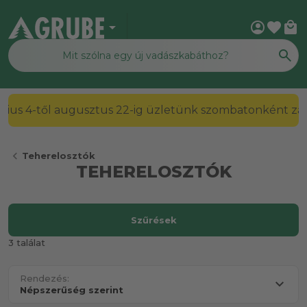
arrow_drop_down
account_circle
favorite
local_mall
július 4-től augusztus 22-ig üzletünk szombatonként zárv
chevron_left
Teherelosztók
TEHERELOSZTÓK
Szűrések
3 találat
Rendezés: