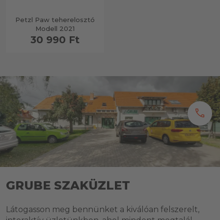
Petzl Paw teherelosztó
Modell 2021
30 990 Ft
call
GRUBE SZAKÜZLET
Látogasson meg bennünket a kiválóan felszerelt,