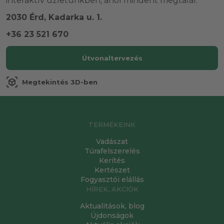
interaktív üzletünkben, ahol mindent megtalál.
2030 Érd, Kadarka u. 1.
+36 23 521 670
Útvonaltervezés
view_in_ar
Megtekintés 3D-ben
TERMÉKEINK
Vadászat
Túrafelszerelés
Kerítés
Kertészet
Fogyasztói elállás
HÍREK, AKCIÓK
Aktualitások, blog
Újdonságok