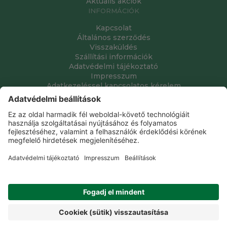
Aktuális akciók
INFORMÁCIÓK
Kapcsolat
Általános szerződés
Visszaküldés
Szállítási információk
Adatvédelmi tájékoztató
Impresszum
Adatkezeléssel kapcsolatos kérelem
Grube Kft. © 2009 - 2026. Minden jog fenntartva. All rights
reserved.
Tervezte és készítette:
Vision-Software, az Octopus 8 ERP