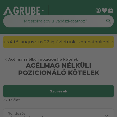
arrow_drop_down
account_circle
favorite
local_mall
2026. július 4-től augusztus 22-ig üzletünk szombato
chevron_left
Acélmag nélküli pozicionáló kötelek
ACÉLMAG NÉLKÜLI
POZICIONÁLÓ KÖTELEK
Szűrések
22 találat
Rendezés: