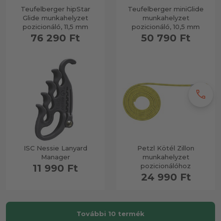
Teufelberger hipStar
Teufelberger miniGlide
Glide munkahelyzet
munkahelyzet
pozicionáló, 11,5 mm
pozicionáló, 10,5 mm
76 290 Ft
50 790 Ft
call
ISC Nessie Lanyard
Petzl Kötél Zillon
Manager
munkahelyzet
pozicionálóhoz
11 990 Ft
24 990 Ft
További 10 termék