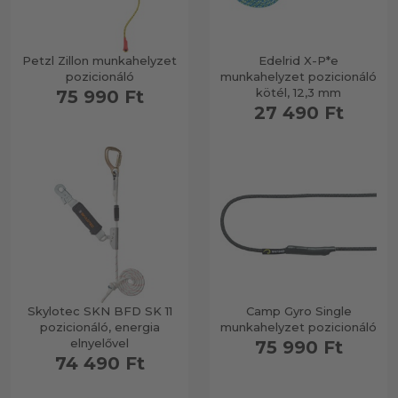
Petzl Zillon munkahelyzet
Edelrid X-P*e
pozicionáló
munkahelyzet pozicionáló
kötél, 12,3 mm
75 990 Ft
27 490 Ft
Skylotec SKN BFD SK 11
Camp Gyro Single
pozicionáló, energia
munkahelyzet pozicionáló
elnyelővel
75 990 Ft
74 490 Ft