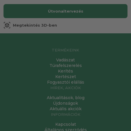
Útvonaltervezés
view_in_ar
Megtekintés 3D-ben
TERMÉKEINK
Vadászat
Túrafelszerelés
Kerítés
Kertészet
Fogyasztói elállás
HÍREK, AKCIÓK
Aktualitások, blog
Újdonságok
Aktuális akciók
INFORMÁCIÓK
Kapcsolat
Általános szerződés