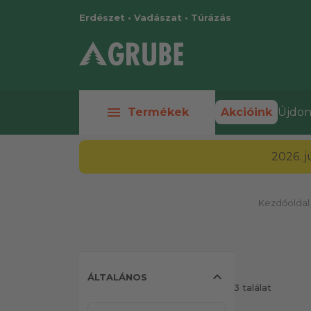
Erdészet • Vadászat • Túrázás
menu
Termékek
Akcióink
Újdon
2026. 
c
Kezdőoldal
expand_less
ÁLTALÁNOS
3 találat