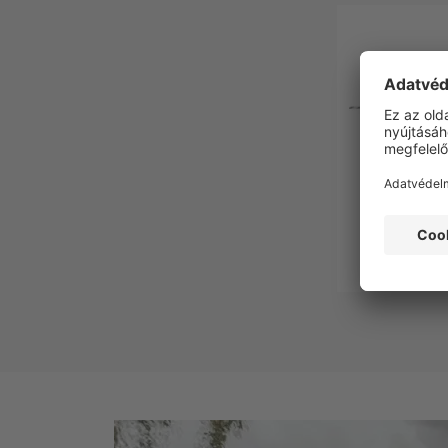
Edelrid P
kötélvédő 
rögzít
7 19