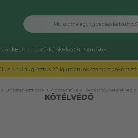
ságok
Bolhapiac
Márkáink
Blog
OTP Áruhitel
július 4-től augusztus 22-ig üzletünk szombatonként zárv
hevron_right
chevron_right
chevron_right
chevron_right
Erdészeti eszközök
Alpintechnika
Kiegészítők kötelekhez
KÖTÉLVÉDŐ