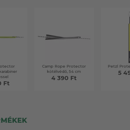
rotector
Camp Rope Protector
Petzl Prot
karabiner
kötélvédő, 54 cm
5 4
éssel
4 390 Ft
0 Ft
RMÉKEK