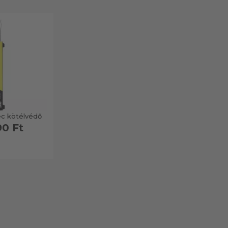
ec kötélvédő
90 Ft