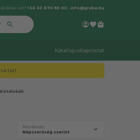
Kérdése van?
+36 30 670 85 00
•
info@grube.hu
account_circle
favorite
local_mall
Katalógus
Kapcsolat
a tart.
Kötélvédő
Rendezés: