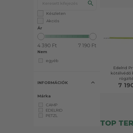
Készleten
Akciós
Ár
4 390 Ft
7 190 Ft
Nem
egyéb
Edelrid P
kötélvédő 
rögzít
expand_less
INFORMÁCIÓK
7 19
Márka
CAMP
EDELRID
PETZL
TOP TE