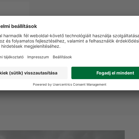
rotector
karabiner
éssel
0 Ft