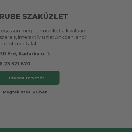
RUBE SZAKÜZLET
togasson meg bennünket a kiválóan
lszerelt, interaktív üzletünkben, ahol
ndent megtalál.
30 Érd, Kadarka u. 1.
6 23 521 670
Útvonaltervezés
r
Megtekintés 3D-ben