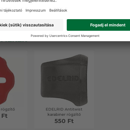
0 Ft
1 450 Ft
89
RMÉKEK
 rögzítő
EDELRID Antitwist
karabiner rögzítő
 Ft
550 Ft