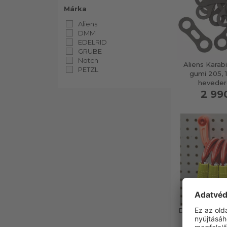
Márka
Aliens
DMM
EDELRID
GRUBE
Notch
Aliens Karab
PETZL
gumi 205, 
heveder
2 99
DMM Stowaway
táro