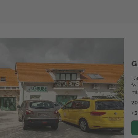
G
Lá
fe
mi
20
+3