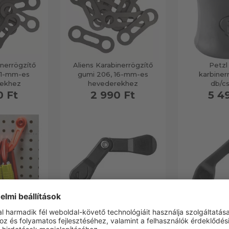
inerrögzítő
Aliens Karabinerrögzítő
Petzl
11-mm-es
gumi 206, 16-mm-es
karbinerr
ekhez
hevederekhez
db/c
0 Ft
2 990 Ft
5 4
 karabiner
Edelrid Oval Power
Petzl Capt
ló
Captive, karabiner rögzítő
rög