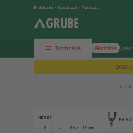
Erdészet • Vadászat • Túrázás
menu
Termékek
Akcióink
Újdon
2026. 
Kezdőo
MÉRET
Karabi
S
L
5 db
16 mm