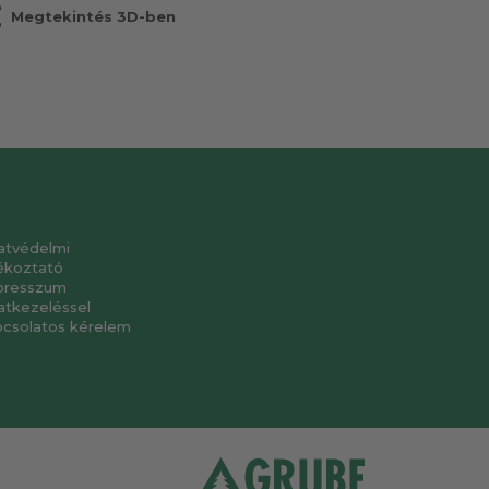
r
Megtekintés 3D-ben
atvédelmi
ékoztató
presszum
atkezeléssel
pcsolatos kérelem