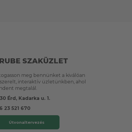
RUBE SZAKÜZLET
togasson meg bennünket a kiválóan
lszerelt, interaktív üzletünkben, ahol
ndent megtalál.
30 Érd, Kadarka u. 1.
6 23 521 670
Útvonaltervezés