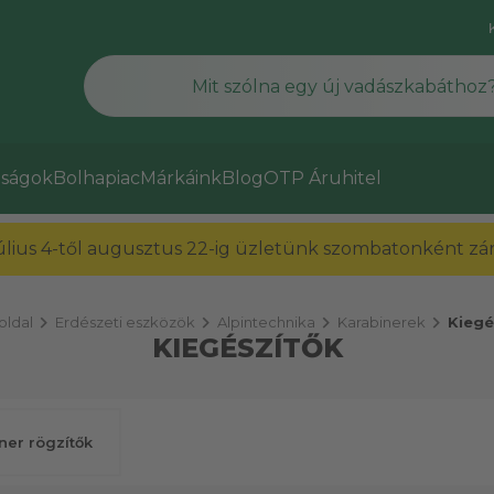
ságok
Bolhapiac
Márkáink
Blog
OTP Áruhitel
július 4-től augusztus 22-ig üzletünk szombatonként zárv
chevron_right
chevron_right
chevron_right
chevron_right
ldal
Erdészeti eszközök
Alpintechnika
Karabinerek
Kiegé
KIEGÉSZÍTŐK
ner rögzítők