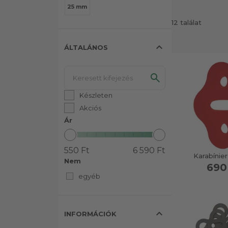
25 mm
12 találat
expand_less
ÁLTALÁNOS
Készleten
Akciós
Ár
550 Ft
6 590 Ft
Karabínier
Nem
690
egyéb
expand_less
INFORMÁCIÓK