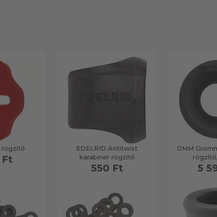
 rögzítő
EDELRID Antitwist
DMM Gromme
karabiner rögzítő
rögzítő
 Ft
550 Ft
5 5