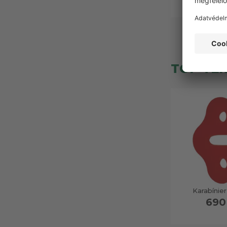
6 59
TOP TE
Karabínier
690