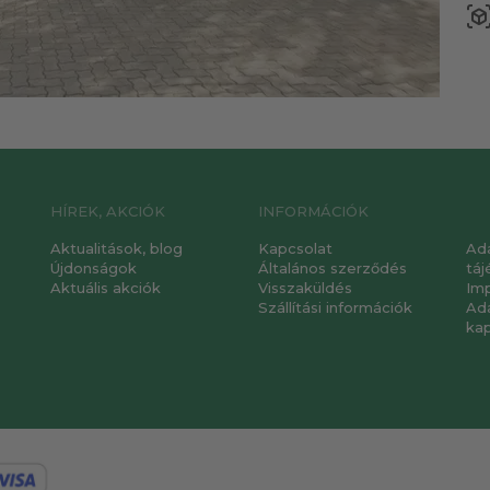
view_in_a
HÍREK, AKCIÓK
INFORMÁCIÓK
Aktualitások, blog
Kapcsolat
Ad
Újdonságok
Általános szerződés
táj
Aktuális akciók
Visszaküldés
Im
Szállítási információk
Ad
ka