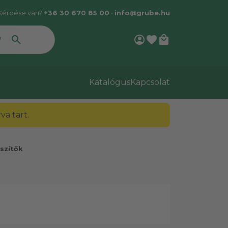
Kérdése van?
+36 30 670 85 00
•
info@grube.hu
account_circle
favorite
local_mall
Katalógus
Kapcsolat
a tart.
szítők