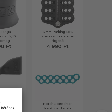
 Tanga
DMM Parking Lot,
ögzítő, 10
szerszám karabiner
somag
rögzítő
90 Ft
4 990 Ft
iv karabiner
Notch Speedrack
zítő
karabiner tároló