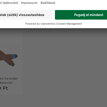
RMÉKEK
les heveder
dőtömlő
0 Ft