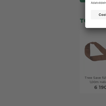
TOP TE
Tree Save fü
1,00m +vé
6 19