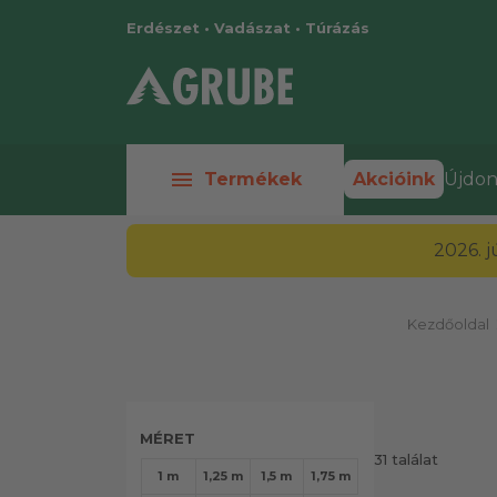
Erdészet • Vadászat • Túrázás
menu
Termékek
Akcióink
Újdon
2026. 
chev
Kezdőoldal
MÉRET
31 találat
1 m
1,25 m
1,5 m
1,75 m