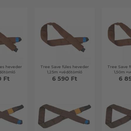
les heveder
Tree Save füles heveder
Tree Save f
dőtömlő
1,25m +védőtömlő
1,50m +
0 Ft
6 590 Ft
6 8