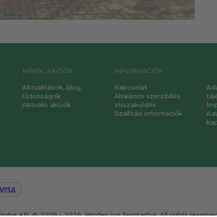
HÍREK, AKCIÓK
INFORMÁCIÓK
Aktualitások, blog
Kapcsolat
Ad
Újdonságok
Általános szerződés
táj
Aktuális akciók
Visszaküldés
Im
Szállítási információk
Ad
ka
Grube Kft. © 2009 - 2026. Minden jog fenntartva. All rights reserved