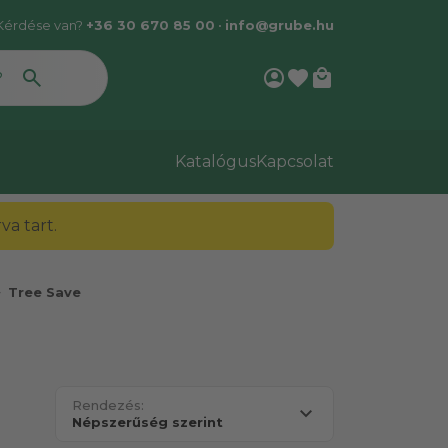
Kérdése van?
+36 30 670 85 00
•
info@grube.hu
account_circle
favorite
local_mall
Katalógus
Kapcsolat
a tart.
_right
Tree Save
Rendezés: