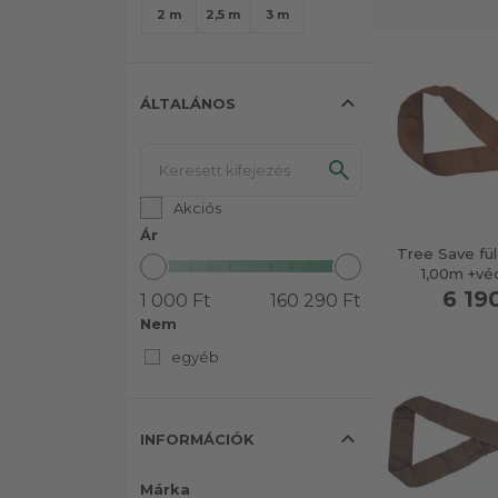
2 m
2,5 m
3 m
expand_less
ÁLTALÁNOS
Akciós
Ár
Tree Save fü
1,00m +vé
6 19
1 000 Ft
160 290 Ft
Nem
egyéb
expand_less
INFORMÁCIÓK
Márka