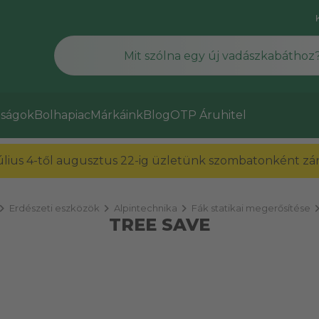
ságok
Bolhapiac
Márkáink
Blog
OTP Áruhitel
július 4-től augusztus 22-ig üzletünk szombatonként zárv
ron_right
chevron_right
chevron_right
chevron
Erdészeti eszközök
Alpintechnika
Fák statikai megerősítése
TREE SAVE