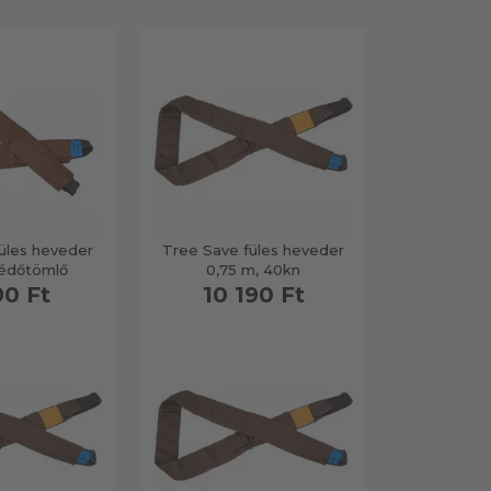
üles heveder
Tree Save füles heveder
védőtömlő
0,75 m, 40kn
90 Ft
10 190 Ft