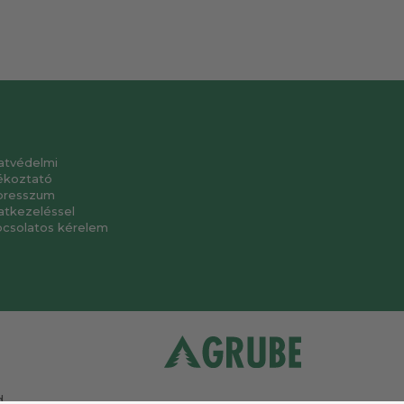
atvédelmi
ékoztató
presszum
atkezeléssel
pcsolatos kérelem
.