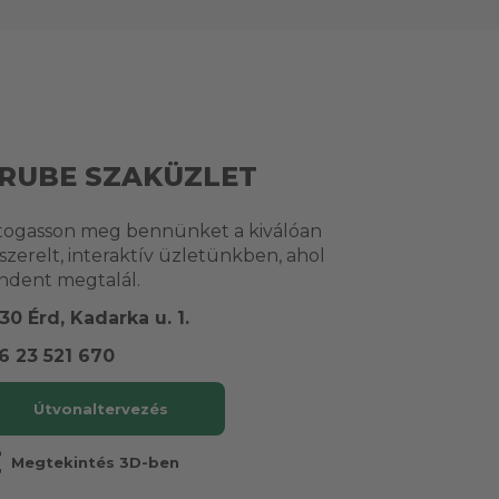
RUBE SZAKÜZLET
togasson meg bennünket a kiválóan
lszerelt, interaktív üzletünkben, ahol
ndent megtalál.
30 Érd, Kadarka u. 1.
6 23 521 670
Útvonaltervezés
r
Megtekintés 3D-ben