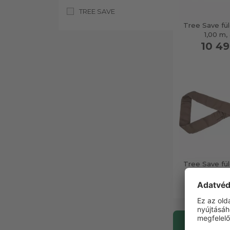
TREE SAVE
Tree Save fü
1,00 m,
10 49
Tree Save fü
2,00 m,
11 99
További 