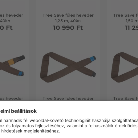
les heveder
Tree Save füles heveder
Tree Save f
 40kn
1,25 m, 40kn
1,50 
0 Ft
10 990 Ft
11 2
les heveder
Tree Save füles heveder
Tree Save f
 40kn
0,75 m, 40kn
1,00 
0 Ft
7 690 Ft
7 9
12 termék