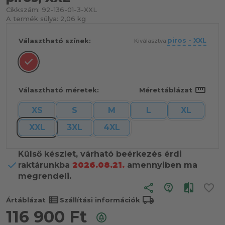
Cikkszám:
92-136-01-3-XXL
A termék súlya:
2,06 kg
piros - XXL
Választható színek:
Kiválasztva:
straighten
Választható méretek:
Mérettáblázat
XS
S
M
L
XL
XXL
3XL
4XL
Külső készlet, várható beérkezés érdi
raktárunkba
2026.08.21.
amennyiben ma
megrendeli.
share
view_list
local_shipping
Ártáblázat
Szállítási információk
116 900
Ft