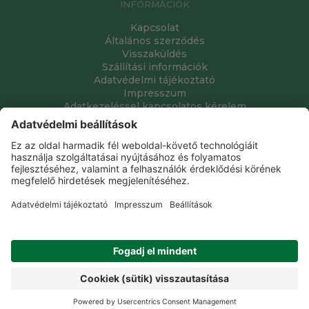
INFORMÁCIÓK
Kapcsolat
Általános szerződés
Visszaküldés
Szállítási információk
Adatvédelmi tájékoztató
Impresszum
Adatkezeléssel kapcsolatos kérelem
Grube Kft. © 2009 - 2026. Minden jog fenntartva. All rights
reserved.
Tervezte és készítette:
Vision-Software, az Octopus 8 ERP
forgalmazója
.