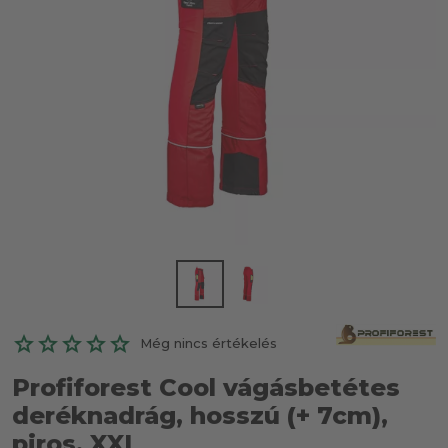
Még nincs értékelés
Profiforest Cool vágásbetétes
deréknadrág, hosszú (+ 7cm),
piros, XXL