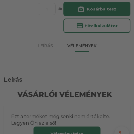
local_mall
Kosárba tesz
db
credit_card
Hitelkalkulátor
LEÍRÁS
VÉLEMÉNYEK
Leírás
VÁSÁRLÓI VÉLEMÉNYEK
Ezt a terméket még senki nem értékelte.
Legyen Ön az első!
call
Vélemény írása