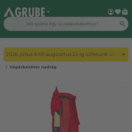
arrow_drop_down
account_circle
favorite
local_mall
2026. július 4-től augusztus 22-ig üzletünk szombato
chevron_left
Vágásbetétes nadrág