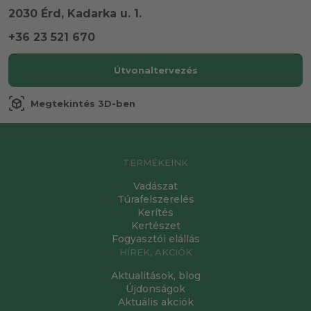
2030 Érd, Kadarka u. 1.
+36 23 521 670
Útvonaltervezés
view_in_ar
Megtekintés 3D-ben
TERMÉKEINK
Vadászat
Túrafelszerelés
Kerítés
Kertészet
Fogyasztói elállás
HÍREK, AKCIÓK
Aktualitások, blog
Újdonságok
Aktuális akciók