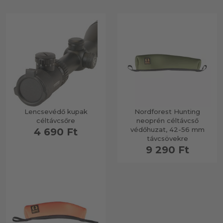
Lencsevédő kupak
Nordforest Hunting
céltávcsőre
neoprén céltávcső
védőhuzat, 42-56 mm
4 690 Ft
távcsövekre
9 290 Ft