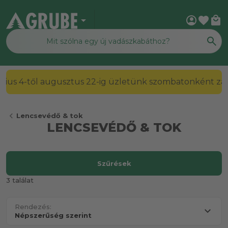
arrow_drop_down
account_circle
favorite
local_mall
2026. július 4-től augusztus 22-ig üzletünk szombato
chevron_left
Lencsevédő & tok
LENCSEVÉDŐ & TOK
Szűrések
3 találat
Rendezés: