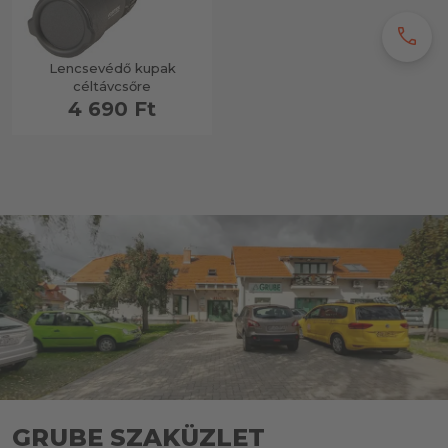
call
Lencsevédő kupak
céltávcsőre
4 690 Ft
GRUBE SZAKÜZLET