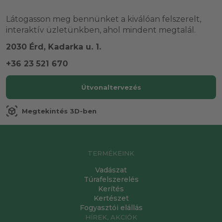
Látogasson meg bennünket a kiválóan felszerelt,
interaktív üzletünkben, ahol mindent megtalál.
2030 Érd, Kadarka u. 1.
+36 23 521 670
Útvonaltervezés
view_in_ar
Megtekintés 3D-ben
TERMÉKEINK
Vadászat
Túrafelszerelés
Kerítés
Kertészet
Fogyasztói elállás
HÍREK, AKCIÓK