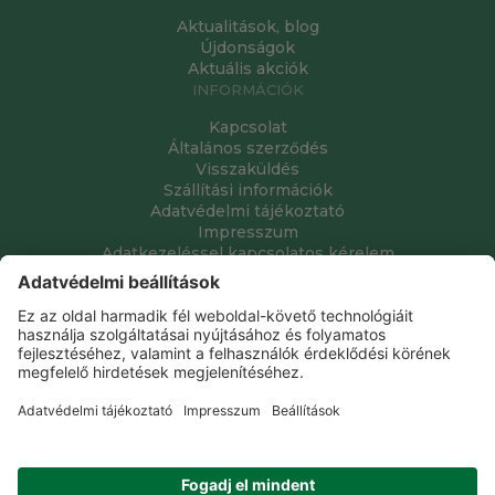
Aktualitások, blog
Újdonságok
Aktuális akciók
INFORMÁCIÓK
Kapcsolat
Általános szerződés
Visszaküldés
Szállítási információk
Adatvédelmi tájékoztató
Impresszum
Adatkezeléssel kapcsolatos kérelem