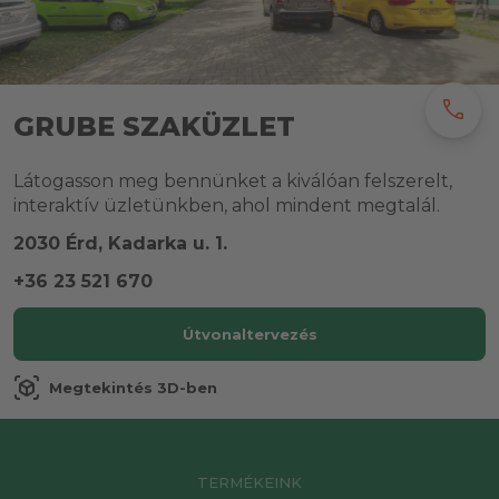
call
GRUBE SZAKÜZLET
Látogasson meg bennünket a kiválóan felszerelt,
interaktív üzletünkben, ahol mindent megtalál.
2030 Érd, Kadarka u. 1.
+36 23 521 670
Útvonaltervezés
view_in_ar
Megtekintés 3D-ben
TERMÉKEINK