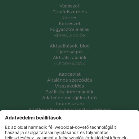
Vadászat
Túrafelszerelés
Kerítés
Kertészet
Fogyasztói elállás
HÍREK, AKCIÓK
Aktualitások, blog
Újdonságok
Aktuális akciók
INFORMÁCIÓK
Kapcsolat
Általános szerződés
Visszaküldés
Szállítási információk
Adatvédelmi tájékoztató
Impresszum
Adatkezeléssel kapcsolatos kérelem