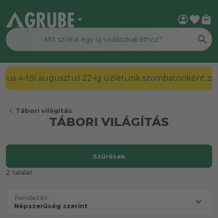
arrow_drop_down
account_circle
favorite
local_mall
július 4-től augusztus 22-ig üzletünk szombatonként zárv
chevron_left
Tábori világítás
TÁBORI VILÁGÍTÁS
Szűrések
2 találat
Rendezés: