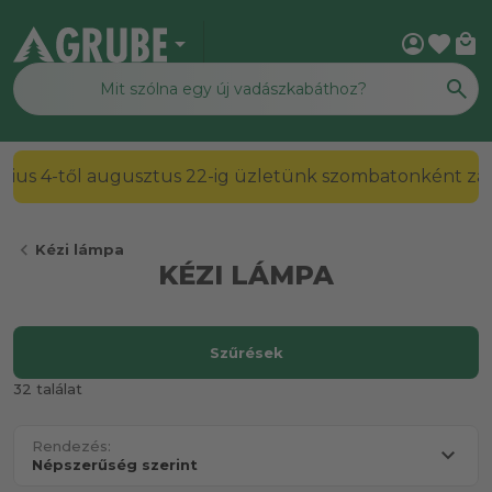
arrow_drop_down
account_circle
favorite
local_mall
2026. július 4-től augusztus 22-ig üzletünk szombato
chevron_left
Kézi lámpa
KÉZI LÁMPA
Szűrések
32 találat
Rendezés: