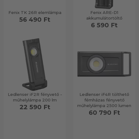
Fenix TK 26R elemlámpa
Fenix ARE-D1
akkumulátortöltő
56 490 Ft
6 590 Ft
Ledlenser iF2R fényvető -
Ledlenser iF4R tölthető
műhelylámpa 200 lm
fémházas fényvető
műhelylámpa 2500 lumen
22 590 Ft
60 790 Ft