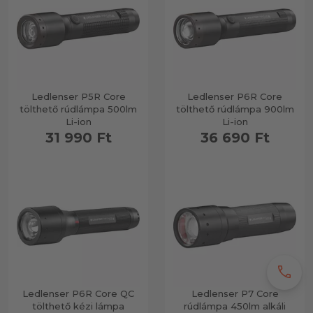
Ledlenser P5R Core
Ledlenser P6R Core
tölthető rúdlámpa 500lm
tölthető rúdlámpa 900lm
Li-ion
Li-ion
31 990 Ft
36 690 Ft
call
Ledlenser P6R Core QC
Ledlenser P7 Core
tölthető kézi lámpa
rúdlámpa 450lm alkáli