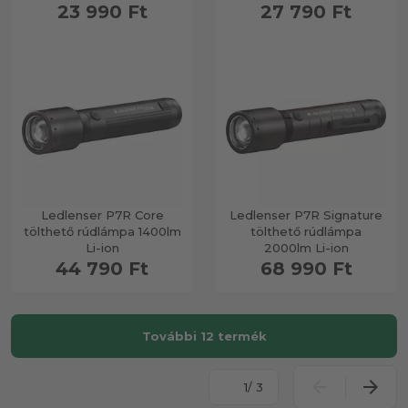
23 990 Ft
27 790 Ft
Ledlenser P7R Core
Ledlenser P7R Signature
tölthető rúdlámpa 1400lm
tölthető rúdlámpa
Li-ion
2000lm Li-ion
44 790 Ft
68 990 Ft
További 12 termék
/ 3