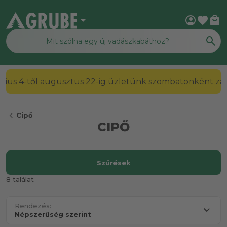
arrow_drop_down
account_circle
favorite
local_mall
2026. július 4-től augusztus 22-ig üzletünk szombato
chevron_left
Cipő
CIPŐ
Szűrések
8 találat
Rendezés: