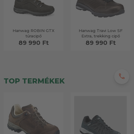
Hanwag ROBIN GTX
Hanwag Travi Low SF
túracipő
Extra, trekking cipő
89 990 Ft
89 990 Ft
call
TOP TERMÉKEK