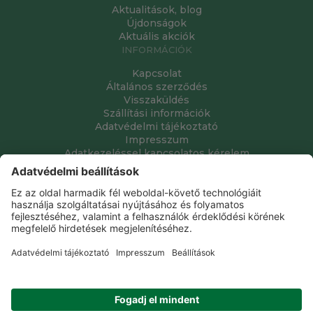
Aktualitások, blog
Újdonságok
Aktuális akciók
INFORMÁCIÓK
Kapcsolat
Általános szerződés
Visszaküldés
Szállítási információk
Adatvédelmi tájékoztató
Impresszum
Adatkezeléssel kapcsolatos kérelem
Grube Kft. © 2009 - 2026. Minden jog fenntartva. All rights