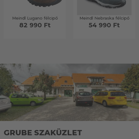
Meindl Lugano félcipő
Meindl Nebraska félcipő
82 990 Ft
54 990 Ft
GRUBE SZAKÜZLET