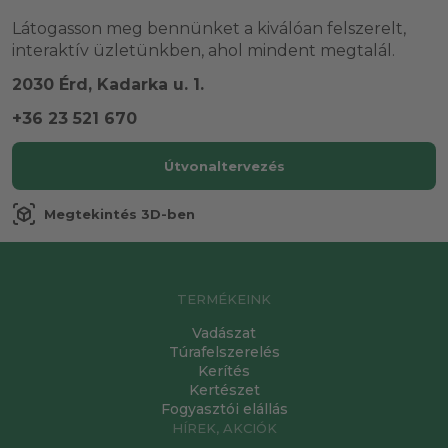
Látogasson meg bennünket a kiválóan felszerelt,
interaktív üzletünkben, ahol mindent megtalál.
2030 Érd, Kadarka u. 1.
+36 23 521 670
Útvonaltervezés
view_in_ar
Megtekintés 3D-ben
TERMÉKEINK
Vadászat
Túrafelszerelés
Kerítés
Kertészet
Fogyasztói elállás
HÍREK, AKCIÓK