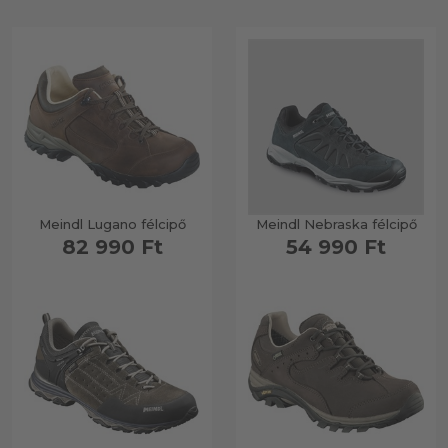
Meindl Lugano félcipő
Meindl Nebraska félcipő
82 990 Ft
54 990 Ft