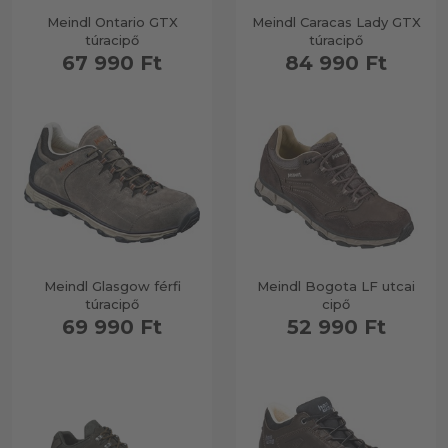
Meindl Ontario GTX
Meindl Caracas Lady GTX
túracipő
túracipő
67 990 Ft
84 990 Ft
Meindl Glasgow férfi
Meindl Bogota LF utcai
túracipő
cipő
69 990 Ft
52 990 Ft