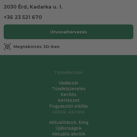
2030 Érd, Kadarka u. 1.
+36 23 521 670
Útvonaltervezés
view_in_ar
Megtekintés 3D-ben
TERMÉKEINK
Vadászat
Túrafelszerelés
Kerítés
Kertészet
Fogyasztói elállás
HÍREK, AKCIÓK
Aktualitások, blog
Újdonságok
Aktuális akciók