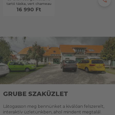
call
tartó táska, vert chameau
16 990 Ft
GRUBE SZAKÜZLET
Látogasson meg bennünket a kiválóan felszerelt,
interaktív üzletünkben, ahol mindent megtalál.