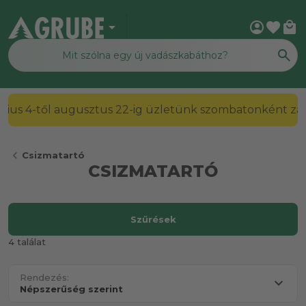
arrow_drop_down
account_circle
favorite
local_mall
2026. július 4-től augusztus 22-ig üzletünk szombato
chevron_left
Csizmatartó
CSIZMATARTÓ
Szűrések
4 találat
Rendezés: