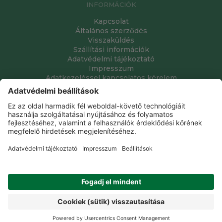
INFORMÁCIÓK
Kapcsolat
Általános szerződés
Visszaküldés
Szállítási információk
Adatvédelmi tájékoztató
Impresszum
Adatkezeléssel kapcsolatos kérelem
Grube Kft. © 2009 - 2026. Minden jog fenntartva. All rights
reserved.
Tervezte és készítette:
Vision-Software, az Octopus 8 ERP
forgalmazója
.