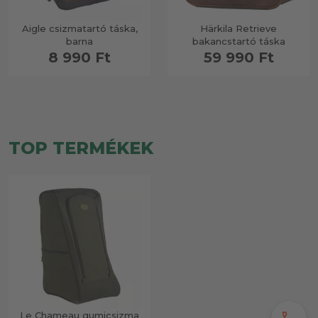
Aigle csizmatartó táska,
Härkila Retrieve
barna
bakancstartó táska
8 990 Ft
59 990 Ft
TOP TERMÉKEK
Le Chameau gumicsizma