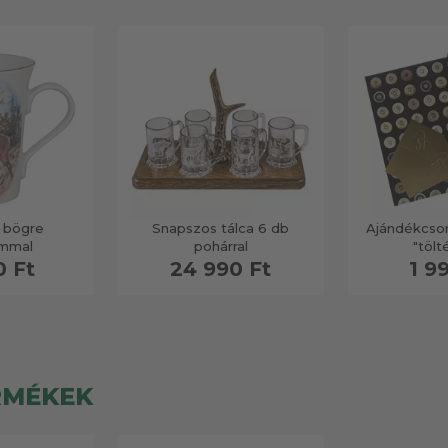
 bögre
Snapszos tálca 6 db
Ajándékcso
ummal
pohárral
"tölt
0 Ft
24 990 Ft
1 9
RMÉKEK