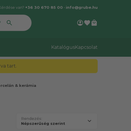
Kérdése van?
+36 30 670 85 00
•
info@grube.hu
account_circle
favorite
local_mall
Katalógus
Kapcsolat
a tart.
rcelán & kerámia
Rendezés: