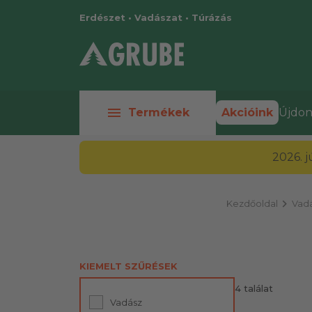
Erdészet • Vadászat • Túrázás
menu
Termékek
Akcióink
Újdon
2026. 
chevron_right
Kezdőoldal
Vadá
KIEMELT SZŰRÉSEK
4 találat
Vadász