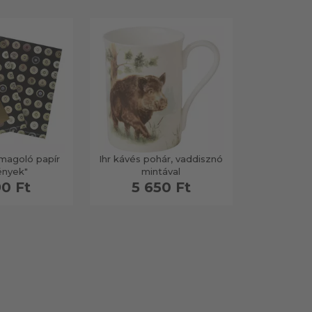
magoló papír
Ihr kávés pohár, vaddisznó
ények"
mintával
90 Ft
5 650 Ft