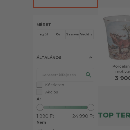
MÉRET
nyúl
Őz
Szarvas
Vaddisznó
expand_less
ÁLTALÁNOS
Porcelán
motív
3 90
Készleten
Akciós
Ár
TOP TE
1 990 Ft
24 990 Ft
Nem