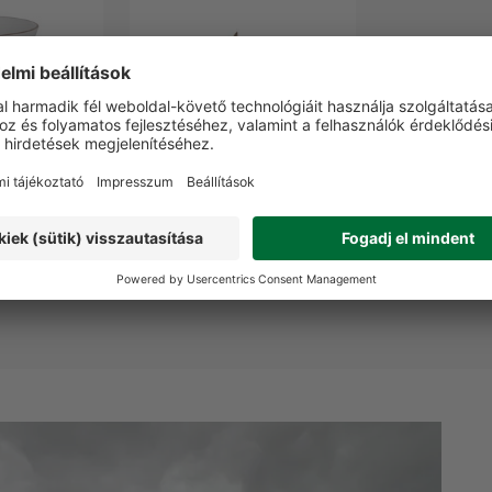
 bögre
Snapszos tálca 6 db
ummal
pohárral
0 Ft
24 990 Ft