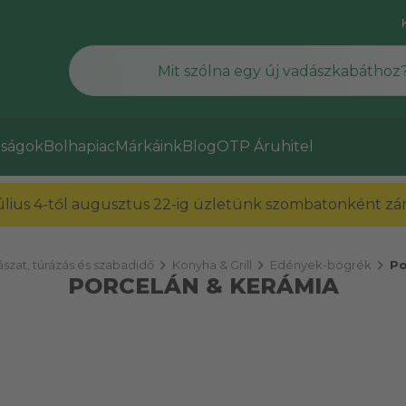
ságok
Bolhapiac
Márkáink
Blog
OTP Áruhitel
július 4-től augusztus 22-ig üzletünk szombatonként zárv
chevron_right
chevron_right
chevron_right
szat, túrázás és szabadidő
Konyha & Grill
Edények-bögrék
Po
PORCELÁN & KERÁMIA