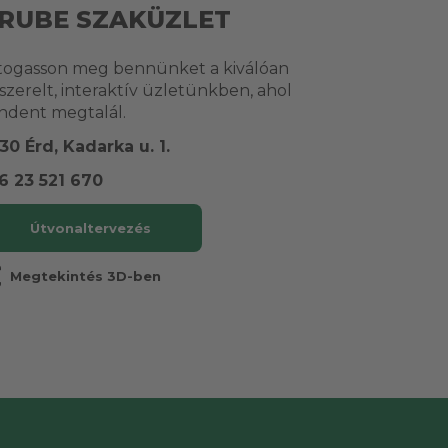
RUBE SZAKÜZLET
togasson meg bennünket a kiválóan
lszerelt, interaktív üzletünkben, ahol
ndent megtalál.
30 Érd, Kadarka u. 1.
6 23 521 670
Útvonaltervezés
r
Megtekintés 3D-ben