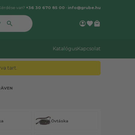
Kérdése van?
+36 30 670 85 00
•
info@grube.hu
account_circle
favorite
local_mall
Katalógus
Kapcsolat
a tart.
RÄVEN
ka
Övtáska