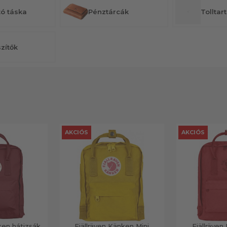
tó táska
Pénztárcák
Tolltar
zítők
AKCIÓS
AKCIÓS
ken hátizsák
Fjällräven Känken Mini
Fjällräve