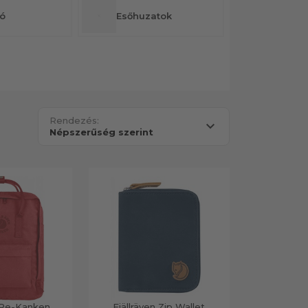
tó
Esőhuzatok
Rendezés:
n Re-Kanken
Fjällräven Zip Wallet