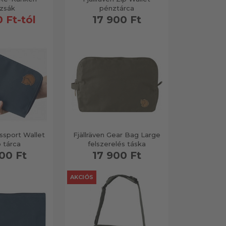
izsák
pénztárca
 Ft-tól
17 900 Ft
assport Wallet
Fjällräven Gear Bag Large
 tárca
felszerelés táska
00 Ft
17 900 Ft
AKCIÓS