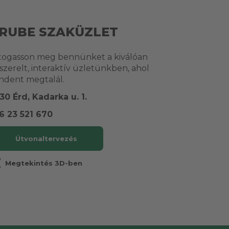
RUBE SZAKÜZLET
togasson meg bennünket a kiválóan
lszerelt, interaktív üzletünkben, ahol
ndent megtalál.
30 Érd, Kadarka u. 1.
6 23 521 670
Útvonaltervezés
r
Megtekintés 3D-ben