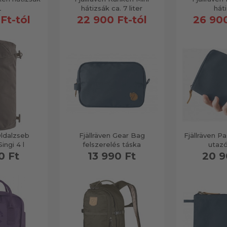
L
hátizsák ca. 7 liter
hát
Ft-tól
22 900 Ft-tól
26 900
Oldalzseb
Fjällräven Gear Bag
Fjällräven P
ingi 4 l
felszerelés táska
utazó
0 Ft
13 990 Ft
20 9