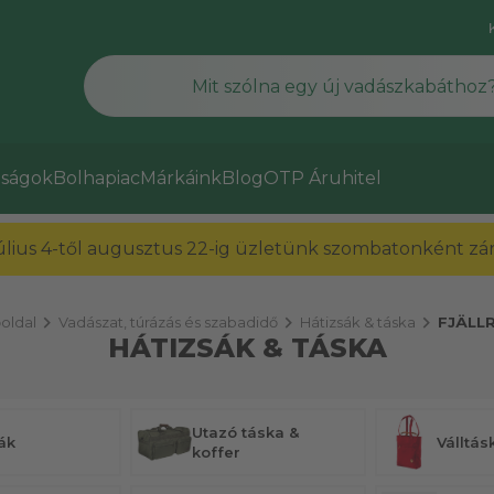
ságok
Bolhapiac
Márkáink
Blog
OTP Áruhitel
július 4-től augusztus 22-ig üzletünk szombatonként zárv
chevron_right
chevron_right
chevron_right
oldal
Vadászat, túrázás és szabadidő
Hátizsák & táska
FJÄLL
HÁTIZSÁK & TÁSKA
Utazó táska &
ák
Válltás
koffer