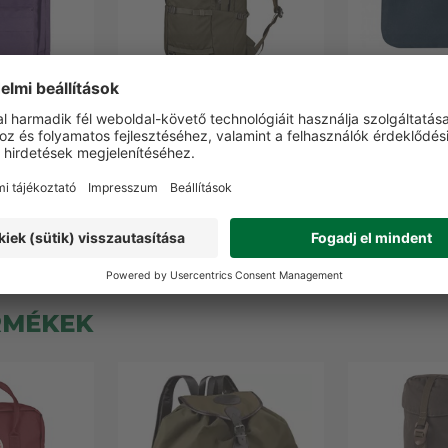
-Känken mini
Fjällräven Lappland Hike 15
Fjällräven
sák
l hátizsák
felszerelés 
21,
Ft-tól
82 900 Ft
9 4
12 termék
RMÉKEK