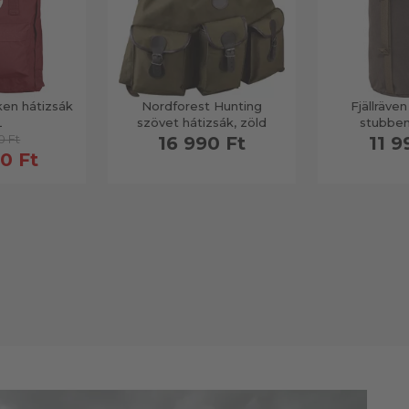
ken hátizsák
Nordforest Hunting
Fjällräve
L
szövet hátizsák, zöld
stubben 
0 Ft
16 990 Ft
11 9
0 Ft