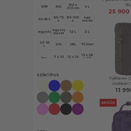
Vorn Equipment
16
15,5 x
S/M
M/L
4 L
21,5 cm
25 900 
60-75
80-100
egy
40-55 L
L
L
méret
egységes
egységes
12 L
2 L
méret
20-35
20L
28L
75 liter
L
13 x 38
7 x 10
12 x 10
35 L
x 27
cm
cm
cm
13x29x20
13x38x27
15x43x26
18 x 14
cm
cm
cm
x 3 cm
SZÍNTÍPUS
Fjällräven 
stubben S
20 x
28 x
38 x
16 x 11
29 x 13
28 x
27 x 13
cm
11 99
cm
48 cm
cm
40 x
14 x 21
30 x 15
AKCIÓS
cm
cm