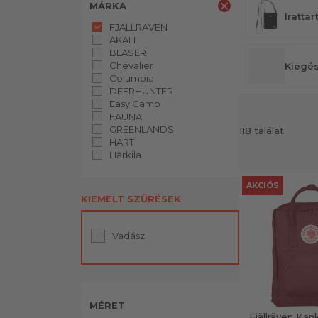
MÁRKA
Irattar
FJÄLLRÄVEN
AKAH
BLASER
Chevalier
Kiegés
Columbia
DEERHUNTER
Easy Camp
FAUNA
GREENLANDS
118 találat
HART
Härkila
Jagdhund
Le Chameau
AKCIÓS
Main-Tech Zala
KIEMELT SZŰRÉSEK
Mauser
Mjoelner Hunting
nem megadott
Vadász
Nordforest Hunting
Pinewood
Robens
Swedteam
Tatonka
MÉRET
Verney-Carron
Fjällräven Kan