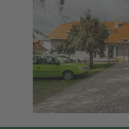
Lavender Mist
forest green
Blue Ridge
Warm Yellow
Sky Blue - 501
kék (Navy)
bőr (249)
ochre
Grey (020)
Dark Grey (030)
Basalt
Frost Green
Nimbus Blue-Hidden
Animals
Acorn (166)
Hokkaido Orange
Mountain Blue
Dark Sand
Lava-Dark Lava
Storm-Dark Navy (638-
555)
Super Grey