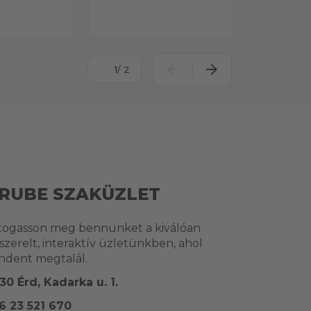
/ 2
RUBE SZAKÜZLET
togasson meg bennünket a kiválóan
lszerelt, interaktív üzletünkben, ahol
ndent megtalál.
30 Érd, Kadarka u. 1.
6 23 521 670