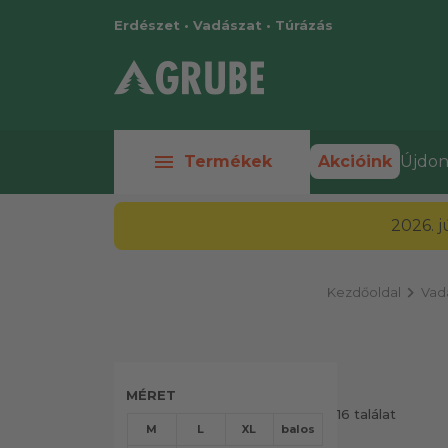
Erdészet • Vadászat • Túrázás
menu
Termékek
Akcióink
Újdon
2026. 
chevron_right
Kezdőoldal
Vadá
MÉRET
16 találat
M
L
XL
balos