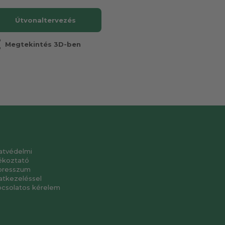
Útvonaltervezés
r
Megtekintés 3D-ben
atvédelmi
ékoztató
presszum
atkezeléssel
pcsolatos kérelem