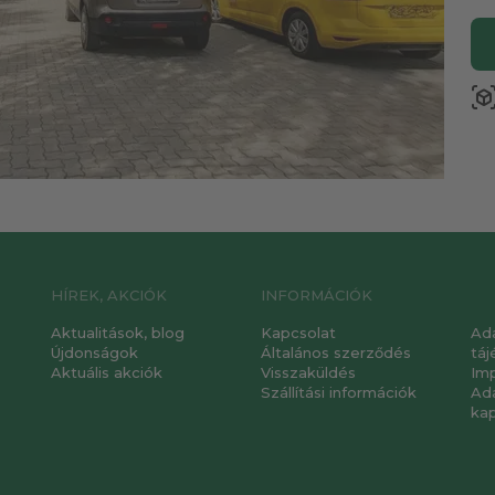
view_in_a
HÍREK, AKCIÓK
INFORMÁCIÓK
Aktualitások, blog
Kapcsolat
Ad
Újdonságok
Általános szerződés
táj
Aktuális akciók
Visszaküldés
Im
Szállítási információk
Ad
ka