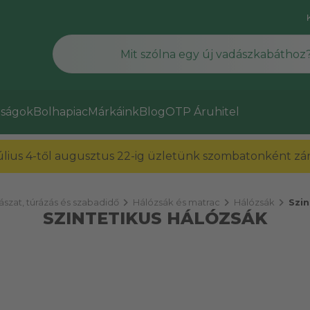
ságok
Bolhapiac
Márkáink
Blog
OTP Áruhitel
július 4-től augusztus 22-ig üzletünk szombatonként zárv
chevron_right
chevron_right
chevron_right
szat, túrázás és szabadidő
Hálózsák és matrac
Hálózsák
Szin
SZINTETIKUS HÁLÓZSÁK