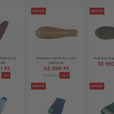
AKCIÓS
AKCIÓS
Nebula M
Robens Icefall Pro 600
Robens Glac
sák
hálózsák
33 990
1 Ft
42 390 Ft
-21%
52 990 Ft
-20%
AKCIÓS
AKCIÓS