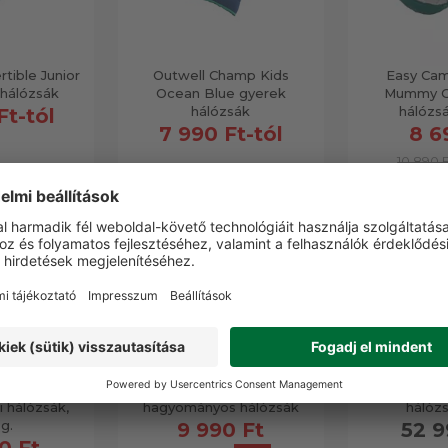
tible Junior
Outwell Champ Kids
Easy Cam
 hálózsák
Ocean Blue gyerek
Mummy Gr
hálózsák
hálózsá
Ft-tól
7 990 Ft-tól
8 6
10 890 
AKCIÓS
Falcon I
Outwell Companion
Nordisk B
 hálózsák,
hagyományos hálózsák
hálózs
g.
9 990 Ft
52 9
0 Ft