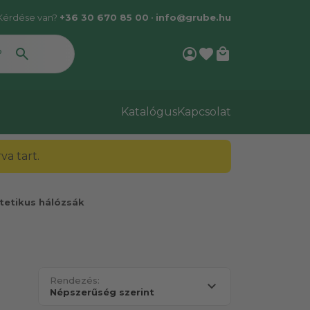
Kérdése van?
+36 30 670 85 00
•
info@grube.hu
account_circle
favorite
local_mall
Katalógus
Kapcsolat
a tart.
tetikus hálózsák
Rendezés: