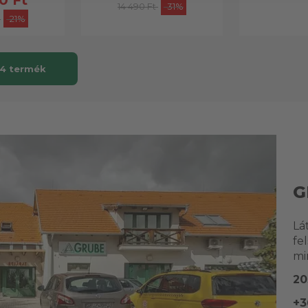
14 490 Ft
-31%
-21%
 4 termék
G
Lá
fe
mi
20
+3