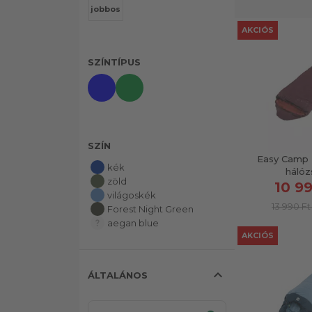
jobbos
AKCIÓS
SZÍNTÍPUS
SZÍN
Easy Camp 
kék
hálóz
zöld
10 99
világoskék
13 990 Ft
Forest Night Green
aegan blue
AKCIÓS
expand_less
ÁLTALÁNOS