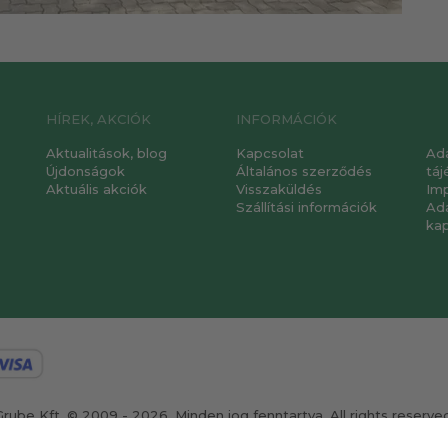
HÍREK, AKCIÓK
INFORMÁCIÓK
Aktualitások, blog
Kapcsolat
Ad
Újdonságok
Általános szerződés
táj
Aktuális akciók
Visszaküldés
Im
Szállítási információk
Ad
ka
Grube Kft. © 2009 - 2026. Minden jog fenntartva. All rights reserved
ervezte és készítette:
Vision-Software, az Octopus 8 ERP forgalmazój