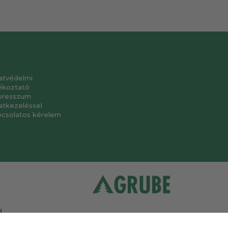
atvédelmi
ékoztató
presszum
atkezeléssel
pcsolatos kérelem
.
a
.