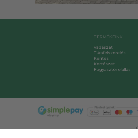
TERMÉKEINK
Vadászat
Túrafelszerelés
Kerítés
Kertészet
Fogyasztói elállás
T