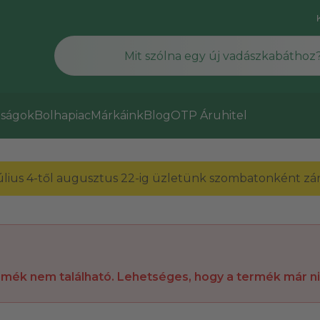
ságok
Bolhapiac
Márkáink
Blog
OTP Áruhitel
július 4-től augusztus 22-ig üzletünk szombatonként zárv
rmék nem található. Lehetséges, hogy a termék már n