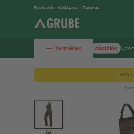
Erdészet • Vadászat • Túrázás
menu
Termékek
Akcióink
Újdon
2026. 
Kezd