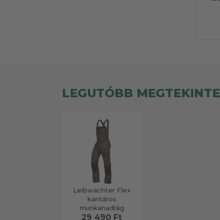
LEGUTÓBB MEGTEKINT
Leibwächter Flex
kantáros
munkanadrág
29 490 Ft