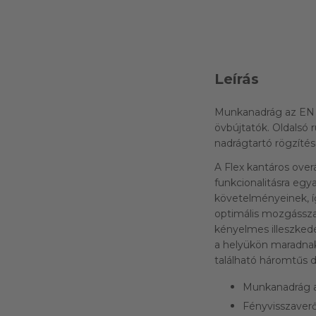
Leírás
Munkanadrág az EN 14
övbújtatók. Oldalsó 
nadrágtartó rögzíté
A Flex kantáros ove
funkcionalitásra egy
követelményeinek, í
optimális mozgássza
kényelmes illeszked
a helyükön maradnak
található háromtűs d
Munkanadrág az 
Fényvisszaverő