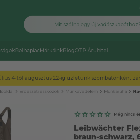
ságok
Bolhapiac
Márkáink
Blog
OTP Áruhitel
július 4-től augusztus 22-ig üzletünk szombatonként zárv
chevron_right
chevron_right
chevron_right
chevron_right
őoldal
Erdészeti eszközök
Munkavédelem
Munkaruha
Na
Még nincs é
Leibwächter Fle
braun-schwarz, 