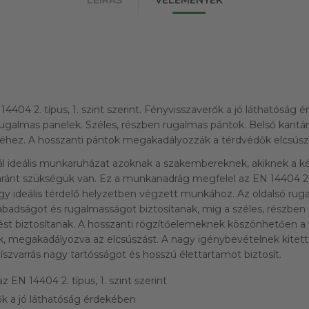
404 2. típus, 1. szint szerint. Fényvisszaverők a jó láthatóság 
rugalmas panelek. Széles, részben rugalmas pántok. Belső kantár
séhez. A hosszanti pántok megakadályozzák a térdvédők elcsúsz
rál ideális munkaruházat azoknak a szakembereknek, akiknek a k
aránt szükségük van. Ez a munkanadrág megfelel az EN 14404 2-e
gy ideális térdelő helyzetben végzett munkához. Az oldalsó rug
badságot és rugalmasságot biztosítanak, míg a széles, részben
ést biztosítanak. A hosszanti rögzítőelemeknek köszönhetően a 
, megakadályozva az elcsúszást. A nagy igénybevételnek kitett
íszvarrás nagy tartósságot és hosszú élettartamot biztosít.
EN 14404 2. típus, 1. szint szerint
k a jó láthatóság érdekében