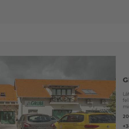
G
Lá
fe
mi
20
+3