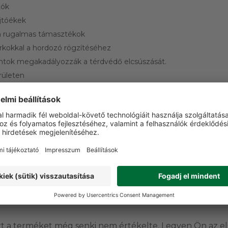
tók
újtóékek
en rugalmas támasztékok
rkokkal a hordozó rögzítéséhez
ántok megakadályozzák a térdvédő elcsúszását.
rületen
tés a igénybevett területeken
el:
55% pamut, 42% poliészter, 3% elasztán
ét megerősített hátsó zseb, egy dupla vonalzó zseb négy tolltart
 két rekeszes cargo zseb, egy cipzáras kéztartó zseb és egy toll
 kantáros overált. Ezenkívül található rajta egy elülső, tépőzáras, 
ra, valamint egy 600D Oxford anyagból készült térdzseb külö
VÁSÁRLÓI VÉLEMÉNYEK
t a terméket még senki nem értékelte. Legyen Ön az el