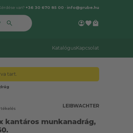
Kérdése van?
+36 30 670 85 00
•
info@grube.hu
account_circle
favorite
local_mall
Katalógus
Kapcsolat
a tart.
drág
LEIBWACHTER
rtékelés
x kantáros munkanadrág,
60.