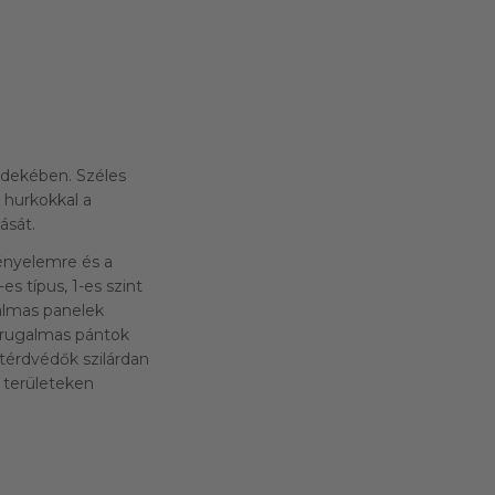
érdekében. Széles
 hurkokkal a
ását.
ényelemre és a
s típus, 1-es szint
almas panelek
 rugalmas pántok
térdvédők szilárdan
 területeken