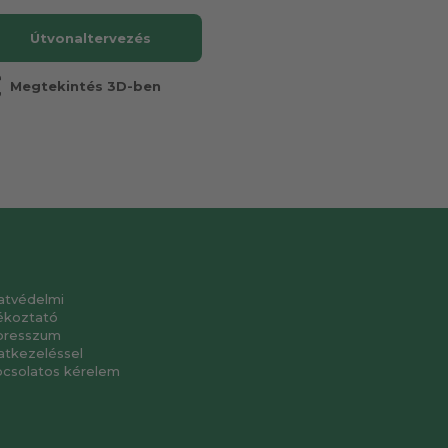
Útvonaltervezés
r
Megtekintés 3D-ben
atvédelmi
ékoztató
presszum
atkezeléssel
pcsolatos kérelem