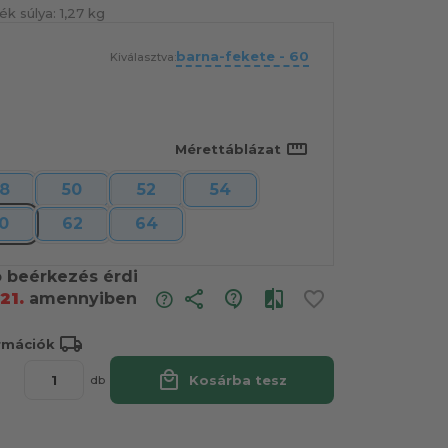
ék súlya:
1,27 kg
barna-fekete - 60
Kiválasztva:
straighten
Mérettáblázat
8
50
52
54
0
62
64
ó beérkezés érdi
share
21.
amennyiben
local_shipping
ormációk
local_mall
Kosárba tesz
db