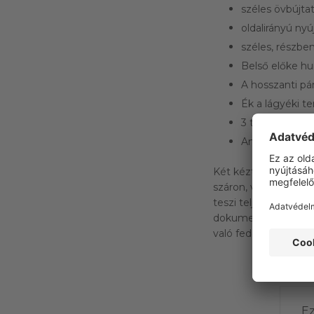
széles övbújta
oldalirányú ny
széles, részb
Belső előke hu
A hosszanti p
Ék a lágyéki te
3 tűs díszítőöl
Anyagösszetét
Két kéztartó zseb, k
száron, valamint egy
teszi teljessé a Flex
dokumentumok számá
való fedéllel.
Ez