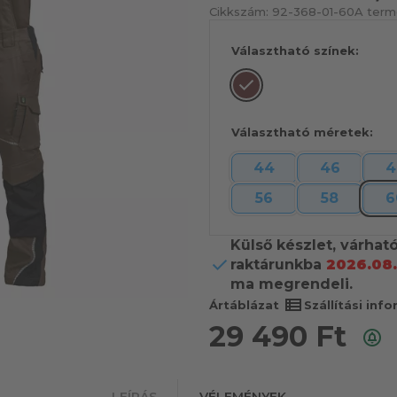
Cikkszám:
92-368-01-60
A term
Választható színek:
Választható méretek:
44
46
4
56
58
6
Külső készlet, várhat
raktárunkba
2026.08.
ma megrendeli.
view_list
Ártáblázat
Szállítási inf
29 490
Ft
LEÍRÁS
VÉLEMÉNYEK