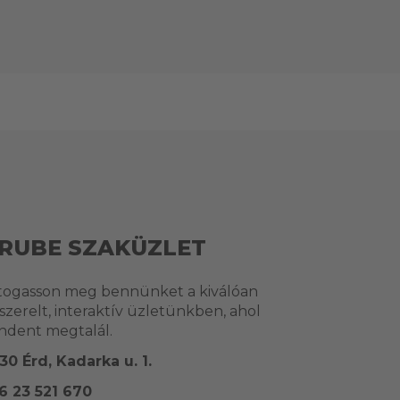
RUBE SZAKÜZLET
togasson meg bennünket a kiválóan
lszerelt, interaktív üzletünkben, ahol
ndent megtalál.
30 Érd, Kadarka u. 1.
6 23 521 670