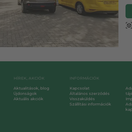
view_in_a
HÍREK, AKCIÓK
INFORMÁCIÓK
Aktualitások, blog
Kapcsolat
Ad
Újdonságok
Általános szerződés
táj
Aktuális akciók
Visszaküldés
Im
Szállítási információk
Ad
ka