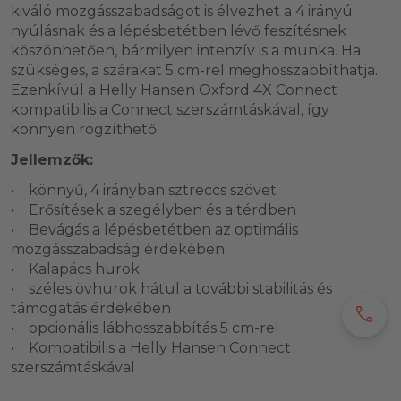
kiváló mozgásszabadságot is élvezhet a 4 irányú
nyúlásnak és a lépésbetétben lévő feszítésnek
köszönhetően, bármilyen intenzív is a munka. Ha
szükséges, a szárakat 5 cm-rel meghosszabbíthatja.
Ezenkívül a Helly Hansen Oxford 4X Connect
kompatibilis a Connect szerszámtáskával, így
könnyen rögzíthető.
Jellemzők:
• könnyű, 4 irányban sztreccs szövet
• Erősítések a szegélyben és a térdben
• Bevágás a lépésbetétben az optimális
mozgásszabadság érdekében
• Kalapács hurok
• széles övhurok hátul a további stabilitás és
támogatás érdekében
call
• opcionális lábhosszabbítás 5 cm-rel
• Kompatibilis a Helly Hansen Connect
szerszámtáskával