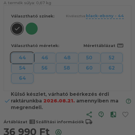
A termék súlya:
0,67 kg
black-ebony - 44
Választható színek:
Kiválasztva:
straighten
Választható méretek:
Mérettáblázat
44
46
48
50
52
54
56
58
60
62
64
Külső készlet, várható beérkezés érdi
raktárunkba
2026.08.21.
amennyiben ma
megrendeli.
share
view_list
local_shipping
Ártáblázat
Szállítási információk
36 990
Ft