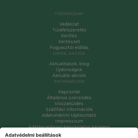
TERMÉKEINK
Vadászat
Túrafelszerelés
Kerítés
Kertészet
Fogyasztói elállás
HÍREK, AKCIÓK
Aktualitások, blog
Újdonságok
Aktuális akciók
INFORMÁCIÓK
Kapcsolat
Általános szerződés
Visszaküldés
Szállítási információk
Adatvédelmi tájékoztató
Impresszum
Adatkezeléssel kapcsolatos kérelem