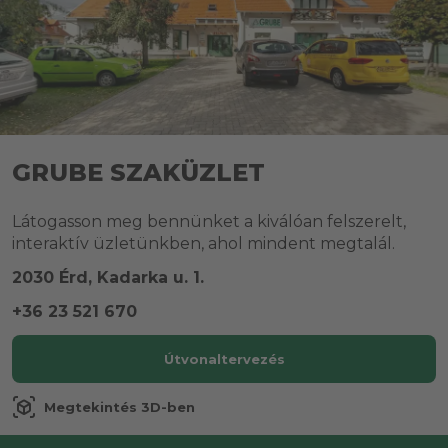
GRUBE SZAKÜZLET
Látogasson meg bennünket a kiválóan felszerelt,
interaktív üzletünkben, ahol mindent megtalál.
2030 Érd, Kadarka u. 1.
+36 23 521 670
Útvonaltervezés
view_in_ar
Megtekintés 3D-ben