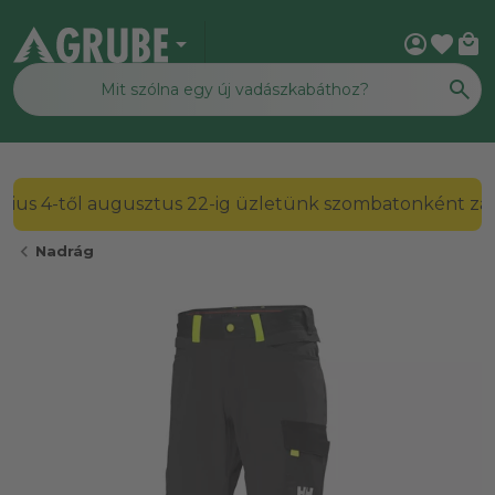
arrow_drop_down
account_circle
favorite
local_mall
2026. július 4-től augusztus 22-ig üzletünk szombato
chevron_left
Nadrág