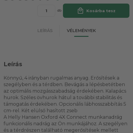
local_mall
Kosárba tesz
db
LEÍRÁS
VÉLEMÉNYEK
Leírás
Könnyű, 4 irányban rugalmas anyag. Erősítések a
szegélyben és a térdben. Bevágás a lépésbetétben
az optimális mozgásszabadság érdekében. Kalapács
hurok. Széles övhurok hátul a további stabilitás és
támogatás érdekében. Opcionális lábhosszabbítás 5
cm-rel. Két elülső hasított zseb
A Helly Hansen Oxford 4X Connect munkanadrág
funkcionális nadrág az Ön munkájához. A szegélyen
és a térdrészen található megerősítések mellett