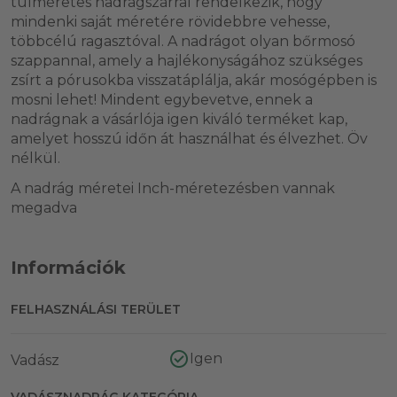
túlméretes nadrágszárral rendelkezik, hogy
mindenki saját méretére rövidebbre vehesse,
többcélú ragasztóval. A nadrágot olyan bőrmosó
szappannal, amely a hajlékonyságához szükséges
zsírt a pórusokba visszatáplálja, akár mosógépben is
mosni lehet! Mindent egybevetve, ennek a
nadrágnak a vásárlója igen kiváló terméket kap,
amelyet hosszú időn át használhat és élvezhet. Öv
nélkül.
A nadrág méretei Inch-méretezésben vannak
megadva
Információk
FELHASZNÁLÁSI TERÜLET
Igen
Vadász
VADÁSZNADRÁG KATEGÓRIA