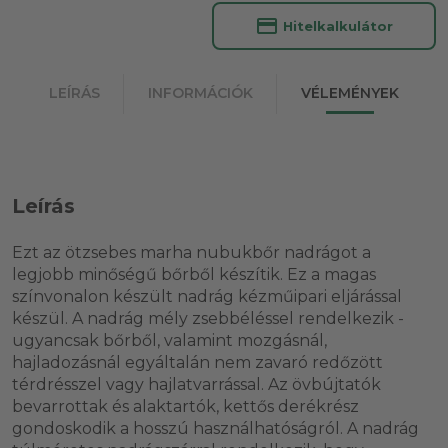
credit_card
Hitelkalkulátor
LEÍRÁS
INFORMÁCIÓK
VÉLEMÉNYEK
Leírás
Ezt az ötzsebes marha nubukbőr nadrágot a
legjobb minőségű bőrből készítik. Ez a magas
színvonalon készült nadrág kézműipari eljárással
készül. A nadrág mély zsebbéléssel rendelkezik -
ugyancsak bőrből, valamint mozgásnál,
hajladozásnál egyáltalán nem zavaró redőzött
térdrésszel vagy hajlatvarrással. Az övbújtatók
bevarrottak és alaktartók, kettős derékrész
gondoskodik a hosszú használhatóságról. A nadrág