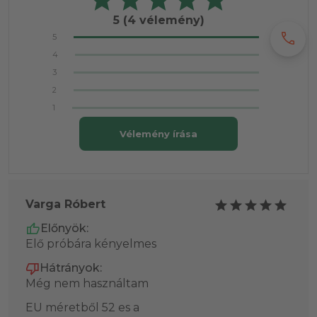
5
(4 vélemény)
call
5
4
3
2
1
Vélemény írása
Varga Róbert
Előnyök:
Elő próbára kényelmes
Hátrányok:
Még nem használtam
EU méretből 52 es a