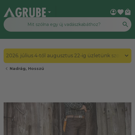
arrow_drop_down
account_circle
favorite
local_mall
2026. július 4-től augusztus 22-ig üzletünk szombato
chevron_left
Nadrág, Hosszú