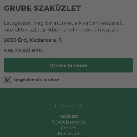
GRUBE SZAKÜZLET
Látogasson meg bennünket a kiválóan felszerelt,
interaktív üzletünkben, ahol mindent megtalál.
2030 Érd, Kadarka u. 1.
+36 23 521 670
Útvonaltervezés
view_in_ar
Megtekintés 3D-ben
TERMÉKEINK
Vadászat
Túrafelszerelés
Kerítés
Kertészet