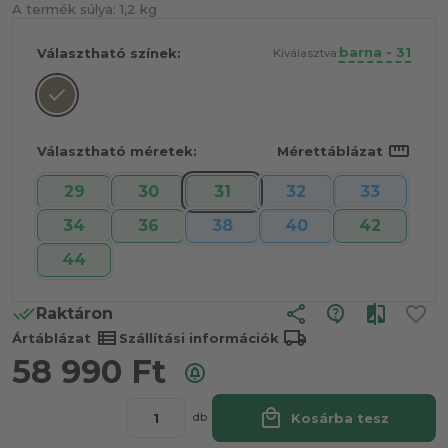
A termék súlya:
1,2 kg
barna - 31
Választható színek:
Kiválasztva:
straighten
Választható méretek:
Mérettáblázat
29
30
31
32
33
34
36
38
40
42
44
share
Raktáron
view_list
local_shipping
Ártáblázat
Szállítási információk
58 990
Ft
local_mall
Kosárba tesz
db