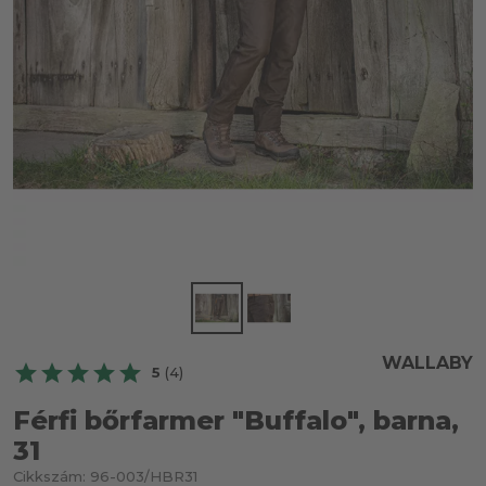
WALLABY
5
(4)
Férfi bőrfarmer "Buffalo", barna,
31
Cikkszám:
96-003/HBR31