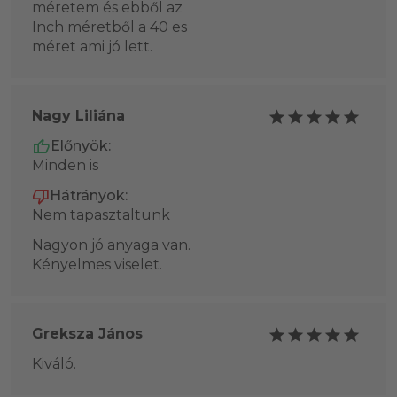
méretem és ebből az
Inch méretből a 40 es
méret ami jó lett.
Nagy Liliána
Előnyök:
Minden is
Hátrányok:
Nem tapasztaltunk
Nagyon jó anyaga van.
Kényelmes viselet.
Greksza János
Kiváló.