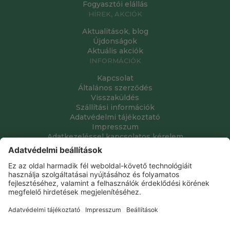
Fogyasztói elállás
HÍREK, AKCIÓK
Aktualitások, blog
Újdonságok
Aktuális akciók
INFORMÁCIÓK
Kapcsolat
Általános szerződés
Visszaküldés
Szállítási információk
Adatvédelmi tájékoztató
Impresszum
Adatkezeléssel kapcsolatos kérelem