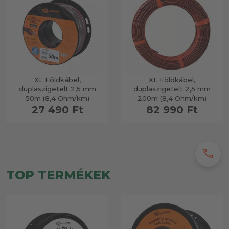
XL Földkábel,
XL Földkábel,
duplaszigetelt 2,5 mm
duplaszigetelt 2,5 mm
50m (8,4 Ohm/km)
200m (8,4 Ohm/km)
27 490 Ft
82 990 Ft
call
TOP TERMÉKEK