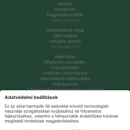
Kerítés
Kertészet
Fogyasztói elállás
HÍREK, AKCIÓK
Aktualitások, blog
Újdonságok
Aktuális akciók
INFORMÁCIÓK
Kapcsolat
Általános szerződés
Visszaküldés
Szállítási információk
Adatvédelmi tájékoztató
Impresszum
Adatkezeléssel kapcsolatos kérelem