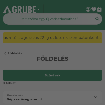
arrow_drop_down
account_circle
favorite
local_mall
2026. július 4-től augusztus 22-ig üzletünk szombato
chevron_left
Földelés
FÖLDELÉS
Szűrések
8 találat
Rendezés: