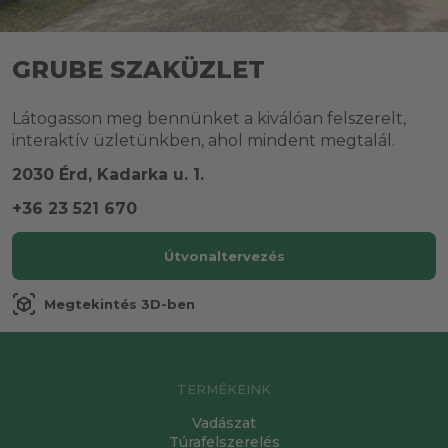
GRUBE SZAKÜZLET
Látogasson meg bennünket a kiválóan felszerelt,
interaktív üzletünkben, ahol mindent megtalál.
2030 Érd, Kadarka u. 1.
+36 23 521 670
Útvonaltervezés
view_in_ar
Megtekintés 3D-ben
TERMÉKEINK
Vadászat
Túrafelszerelés