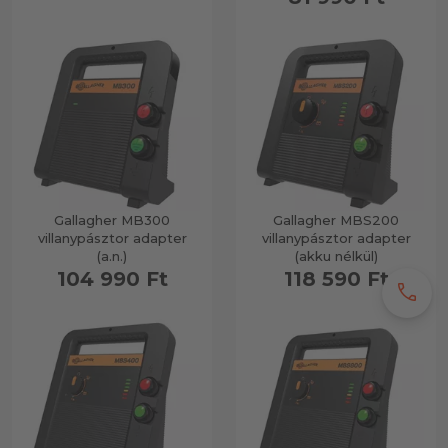
Gallagher MB300
Gallagher MBS200
villanypásztor adapter
villanypásztor adapter
(a.n.)
(akku nélkül)
104 990 Ft
118 590 Ft
call