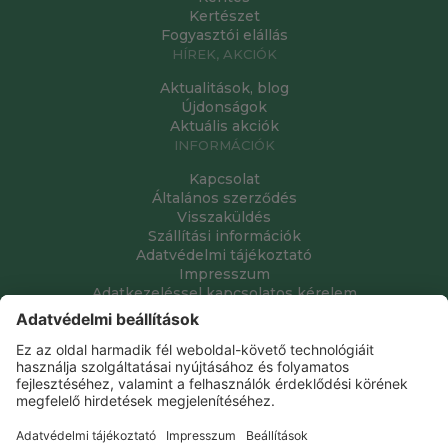
Kertészet
Fogyasztói elállás
HÍREK, AKCIÓK
Aktualitások, blog
Újdonságok
Aktuális akciók
INFORMÁCIÓK
Kapcsolat
Általános szerződés
Visszaküldés
Szállítási információk
Adatvédelmi tájékoztató
Impresszum
Adatkezeléssel kapcsolatos kérelem