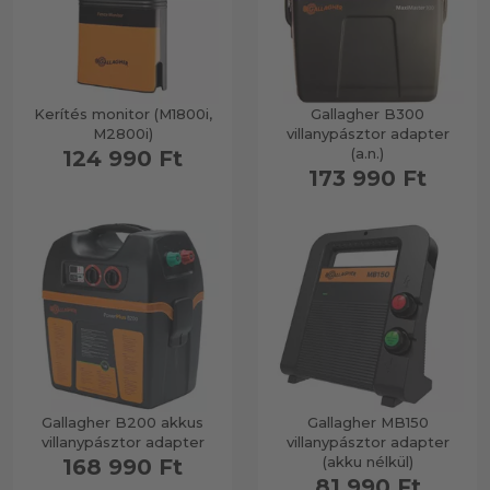
Kerítés monitor (M1800i,
Gallagher B300
M2800i)
villanypásztor adapter
(a.n.)
124 990 Ft
173 990 Ft
Gallagher B200 akkus
Gallagher MB150
villanypásztor adapter
villanypásztor adapter
(akku nélkül)
168 990 Ft
81 990 Ft