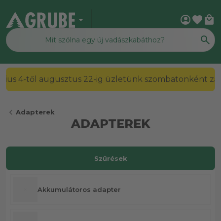
arrow_drop_down
account_circle
favorite
local_mall
2026. július 4-től augusztus 22-ig üzletünk szombato
chevron_left
Adapterek
ADAPTEREK
Szűrések
Akkumulátoros adapter