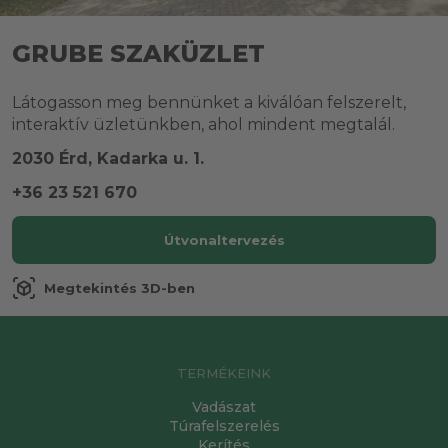
GRUBE SZAKÜZLET
Látogasson meg bennünket a kiválóan felszerelt,
interaktív üzletünkben, ahol mindent megtalál.
2030 Érd, Kadarka u. 1.
+36 23 521 670
Útvonaltervezés
view_in_ar
Megtekintés 3D-ben
TERMÉKEINK
Vadászat
Túrafelszerelés
Kerítés