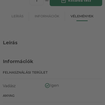
local_mall
Kosárba tesz
db
LEÍRÁS
INFORMÁCIÓK
VÉLEMÉNYEK
Leírás
Információk
FELHASZNÁLÁSI TERÜLET
Igen
Vadász
ANYAG