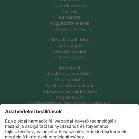
Túrafelszerelés
Kerítés
Kertészet
Fogyasztói elállás
HÍREK, AKCIÓK
Aktualitások, blog
Újdonságok
Aktuális akciók
INFORMÁCIÓK
Kapcsolat
Általános szerződés
Visszaküldés
Szállítási információk
Adatvédelmi tájékoztató
Impresszum
Adatkezeléssel kapcsolatos kérelem