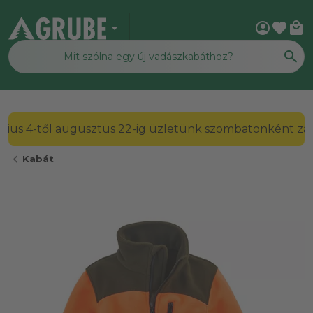
arrow_drop_down
account_circle
favorite
local_mall
2026. július 4-től augusztus 22-ig üzletünk szombato
chevron_left
Kabát