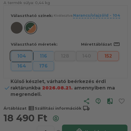
A termék súlya:
0,44 kg
Narancs/olajzöld - 104
Választható színek:
Kiválasztva:
straighten
Választható méretek:
Mérettáblázat
104
116
128
140
152
164
176
Külső készlet, várható beérkezés érdi
raktárunkba
2026.08.21.
amennyiben ma
megrendeli.
share
view_list
local_shipping
Ártáblázat
Szállítási információk
18 490
Ft