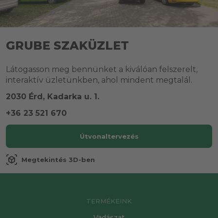
GRUBE SZAKÜZLET
Látogasson meg bennünket a kiválóan felszerelt,
interaktív üzletünkben, ahol mindent megtalál.
2030 Érd, Kadarka u. 1.
+36 23 521 670
Útvonaltervezés
view_in_ar
Megtekintés 3D-ben
TERMÉKEINK
Vadászat