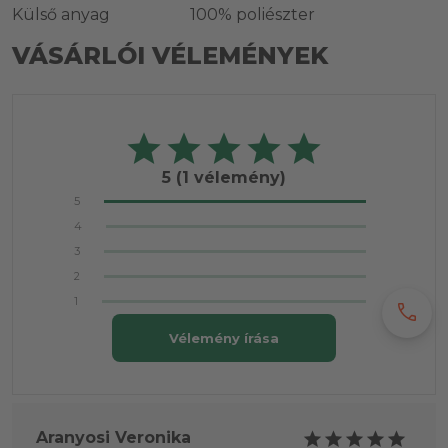
Külső anyag
100% poliészter
VÁSÁRLÓI VÉLEMÉNYEK
5
(1 vélemény)
5
4
3
2
1
call
Vélemény írása
Aranyosi Veronika