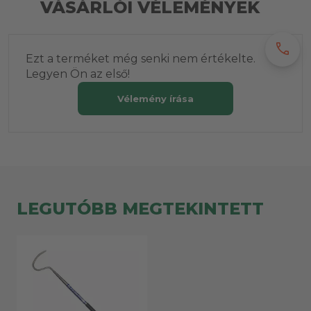
VÁSÁRLÓI VÉLEMÉNYEK
call
Ezt a terméket még senki nem értékelte.
Legyen Ön az első!
Vélemény írása
LEGUTÓBB MEGTEKINTETT