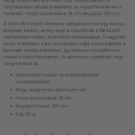
Négy részből álló alumínium rúd. Összecsukható a
helytakarékos tárolás érdekében, és mászóhevederen is
hordható. Hossz összecsukva: 18 cm, kinyújtva: 100 cm.
A Stein Mini-Reach Retriever teleszkópos bot egy könnyű,
kompakt eszköz, amely segít a mászóknak a fák között
elérhetetlen mászó- és kötélzet behúzásában. A nagyobb
hossz érdekében a bot kinyújtható, majd összecsukható a
kompakt tárolás érdekében, így könnyen hozzáférhető
marad a mászóhevederen. Az alumínium szerkezet négy
szegmensből áll.
elérhetetlen mászó- és kötélzetkötelek
visszahúzásához
Négy szegmensű alumínium rúd
Hossz összecsukva: 18 cm
Kinyújtott hossz: 100 cm
Súly 90 g