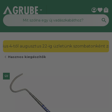
arrow_drop_down
account_circle
favorite
local_mall
2026. július 4-től augusztus 22-ig üzletünk szombato
chevron_left
Hasznos kiegészítők
ÚJ