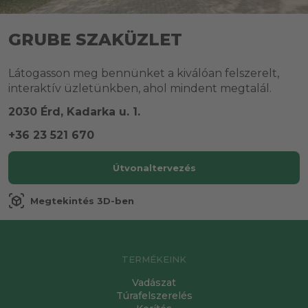
GRUBE SZAKÜZLET
Látogasson meg bennünket a kiválóan felszerelt,
interaktív üzletünkben, ahol mindent megtalál.
2030 Érd, Kadarka u. 1.
+36 23 521 670
Útvonaltervezés
view_in_ar
Megtekintés 3D-ben
TERMÉKEINK
Vadászat
Túrafelszerelés