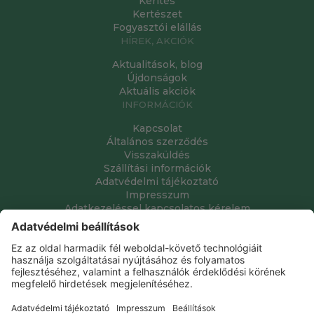
Kerítés
Kertészet
Fogyasztói elállás
HÍREK, AKCIÓK
Aktualitások, blog
Újdonságok
Aktuális akciók
INFORMÁCIÓK
Kapcsolat
Általános szerződés
Visszaküldés
Szállítási információk
Adatvédelmi tájékoztató
Impresszum
Adatkezeléssel kapcsolatos kérelem