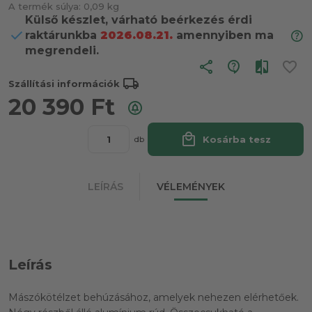
A termék súlya:
0,09 kg
Külső készlet, várható beérkezés érdi
raktárunkba
2026.08.21.
amennyiben ma
megrendeli.
share
local_shipping
Szállítási információk
20 390
Ft
local_mall
Kosárba tesz
db
LEÍRÁS
VÉLEMÉNYEK
Leírás
Mászókötélzet behúzásához, amelyek nehezen elérhetőek.