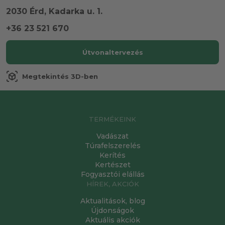
2030 Érd, Kadarka u. 1.
+36 23 521 670
Útvonaltervezés
view_in_ar
Megtekintés 3D-ben
TERMÉKEINK
Vadászat
Túrafelszerelés
Kerítés
Kertészet
Fogyasztói elállás
HÍREK, AKCIÓK
Aktualitások, blog
Újdonságok
Aktuális akciók