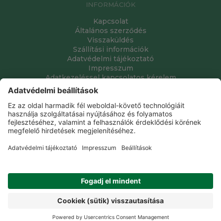
INFORMÁCIÓK
Kapcsolat
Általános szerződés
Visszaküldés
Szállítási információk
Adatvédelmi tájékoztató
Impresszum
Adatkezeléssel kapcsolatos kérelem
Grube Kft. © 2009 - 2026. Minden jog fenntartva. All rights
reserved.
Tervezte és készítette:
Vision-Software, az Octopus 8 ERP
forgalmazója
.