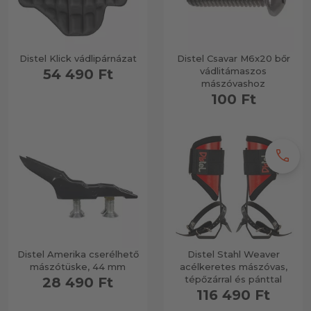
Distel Klick vádlipárnázat
Distel Csavar M6x20 bőr
vádlitámaszos
54 490 Ft
mászóvashoz
100 Ft
call
Distel Amerika cserélhető
Distel Stahl Weaver
mászótüske, 44 mm
acélkeretes mászóvas,
tépőzárral és pánttal
28 490 Ft
116 490 Ft