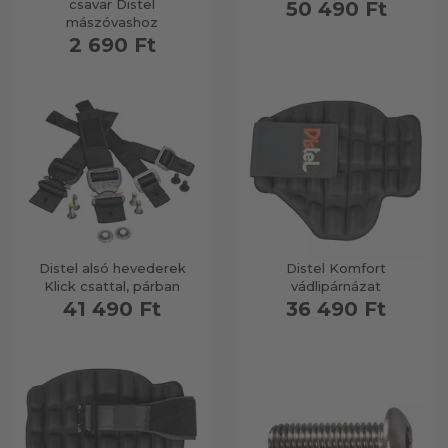
csavar Distel
50 490 Ft
mászóvashoz
2 690 Ft
Distel alsó hevederek
Distel Komfort
Klick csattal, párban
vádlipárnázat
41 490 Ft
36 490 Ft