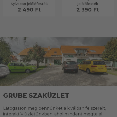
Sylvacap jelölőfesték
jelölőfesték
2 490 Ft
2 390 Ft
GRUBE SZAKÜZLET
Látogasson meg bennünket a kiválóan felszerelt,
interaktív üzletünkben, ahol mindent megtalál.