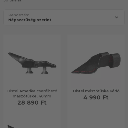
30 találat
Rendezés:
Distel Amerika cserélhető
Distel mászótüske védő
mászótüske, 40mm
4 990 Ft
28 890 Ft