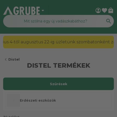
arrow_drop_down
account_circle
favorite
local_mall
2026. július 4-től augusztus 22-ig üzletünk szombato
chevron_left
Distel
DISTEL TERMÉKEK
Szűrések
Erdészeti eszközök