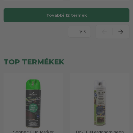
További 12 termék
/ 3
TOP TERMÉKEK
Soppec Fluo Marker
DISTEIN ergonom neon