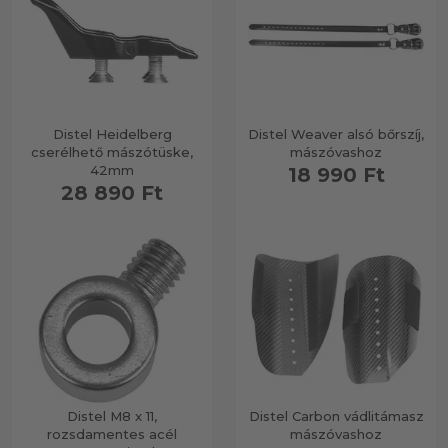
Distel Heidelberg
Distel Weaver alsó bőrszíj,
cserélhető mászótüske,
mászóvashoz
42mm
18 990 Ft
28 890 Ft
Distel M8 x 11,
Distel Carbon vádlitámasz
rozsdamentes acél
mászóvashoz