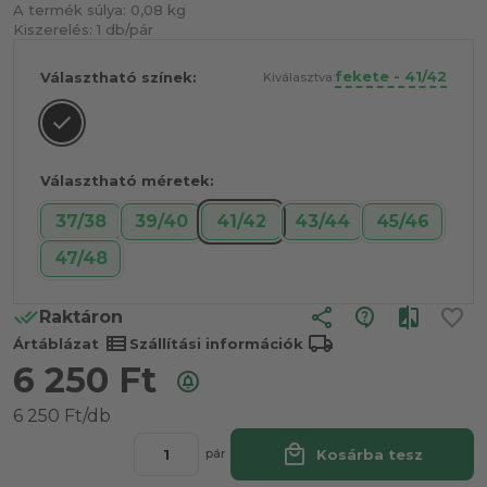
A termék súlya:
0,08 kg
Kiszerelés:
1 db/pár
fekete - 41/42
Választható színek:
Kiválasztva:
Választható méretek:
37/38
39/40
41/42
43/44
45/46
47/48
share
Raktáron
view_list
local_shipping
Ártáblázat
Szállítási információk
6 250
Ft
6 250 Ft/db
local_mall
Kosárba tesz
pár