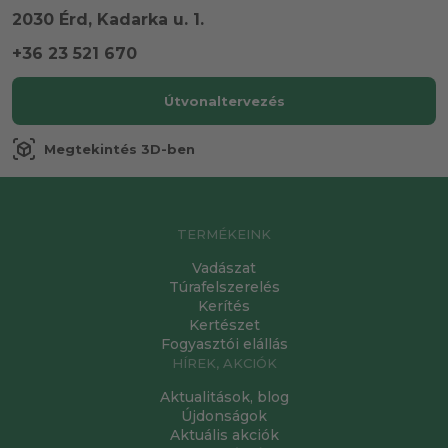
2030 Érd, Kadarka u. 1.
+36 23 521 670
Útvonaltervezés
view_in_ar
Megtekintés 3D-ben
TERMÉKEINK
Vadászat
Túrafelszerelés
Kerítés
Kertészet
Fogyasztói elállás
HÍREK, AKCIÓK
Aktualitások, blog
Újdonságok
Aktuális akciók