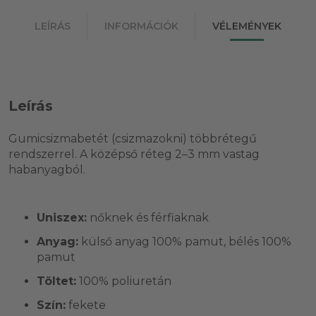
LEÍRÁS
INFORMÁCIÓK
VÉLEMÉNYEK
Leírás
Gumicsizmabetét (csizmazokni) többrétegű
rendszerrel. A középső réteg 2–3 mm vastag
habanyagból.
Uniszex:
nőknek és férfiaknak
Anyag:
külső anyag 100% pamut, bélés 100%
pamut
Töltet:
100% poliuretán
Szín:
fekete