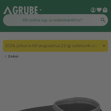
arrow_drop_down
account_circle
favorite
local_mall
2026. július 4-től augusztus 22-ig üzletünk szombato
chevron_left
Zokni