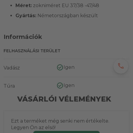
Méret:
zokniméret EU 37/38 -47/48
Gyártás:
Németországban készült
Információk
FELHASZNÁLÁSI TERÜLET
call
Igen
Vadász
Igen
Túra
VÁSÁRLÓI VÉLEMÉNYEK
Ezt a terméket még senki nem értékelte.
Legyen Ön az első!