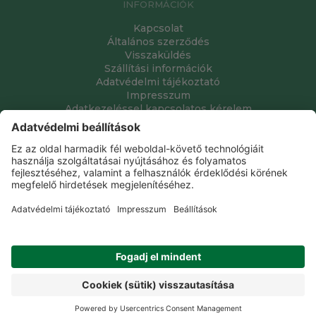
INFORMÁCIÓK
Kapcsolat
Általános szerződés
Visszaküldés
Szállítási információk
Adatvédelmi tájékoztató
Impresszum
Adatkezeléssel kapcsolatos kérelem
Grube Kft. © 2009 - 2026. Minden jog fenntartva. All rights
reserved.
Tervezte és készítette:
Vision-Software, az Octopus 8 ERP
forgalmazója
.