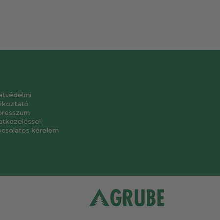
atvédelmi
ékoztató
presszum
atkezeléssel
pcsolatos kérelem