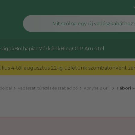
ságok
Bolhapiac
Márkáink
Blog
OTP Áruhitel
július 4-től augusztus 22-ig üzletünk szombatonként zárv
chevron_right
chevron_right
chevron_right
őoldal
Vadászat, túrázás és szabadidő
Konyha & Grill
Tábori 