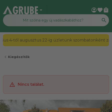
arrow_drop_down
account_circle
favorite
local_mall
július 4-től augusztus 22-ig üzletünk szombatonként zárv
chevron_left
Kiegészítők
Nincs találat.