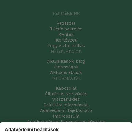
TERMÉKEINK
Vadászat
Túrafelszerelés
Kerítés
Kertészet
Fogyasztói elállás
HÍREK, AKCIÓK
Aktualitások, blog
Újdonságok
Aktuális akciók
INFORMÁCIÓK
Kapcsolat
Általános szerződés
Visszaküldés
Szállítási információk
Adatvédelmi tájékoztató
Impresszum
Adatkezeléssel kapcsolatos kérelem