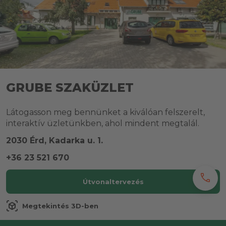
GRUBE SZAKÜZLET
Látogasson meg bennünket a kiválóan felszerelt,
interaktív üzletünkben, ahol mindent megtalál.
2030 Érd, Kadarka u. 1.
+36 23 521 670
call
Útvonaltervezés
view_in_ar
Megtekintés 3D-ben