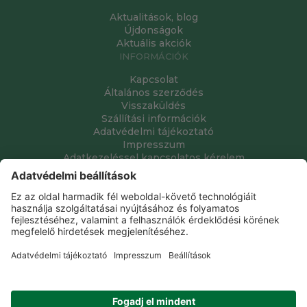
Aktualitások, blog
Újdonságok
Aktuális akciók
INFORMÁCIÓK
Kapcsolat
Általános szerződés
Visszaküldés
Szállítási információk
Adatvédelmi tájékoztató
Impresszum
Adatkezeléssel kapcsolatos kérelem