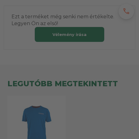
call
Ezt a terméket még senki nem értékelte.
Legyen Ön az első!
Vélemény írása
LEGUTÓBB MEGTEKINTETT