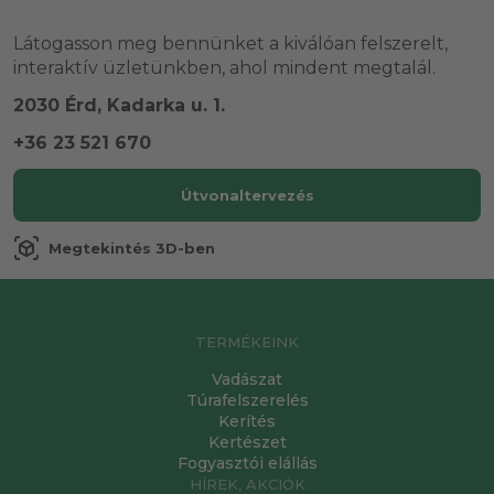
Látogasson meg bennünket a kiválóan felszerelt,
interaktív üzletünkben, ahol mindent megtalál.
2030 Érd, Kadarka u. 1.
+36 23 521 670
Útvonaltervezés
view_in_ar
Megtekintés 3D-ben
TERMÉKEINK
Vadászat
Túrafelszerelés
Kerítés
Kertészet
Fogyasztói elállás
HÍREK, AKCIÓK