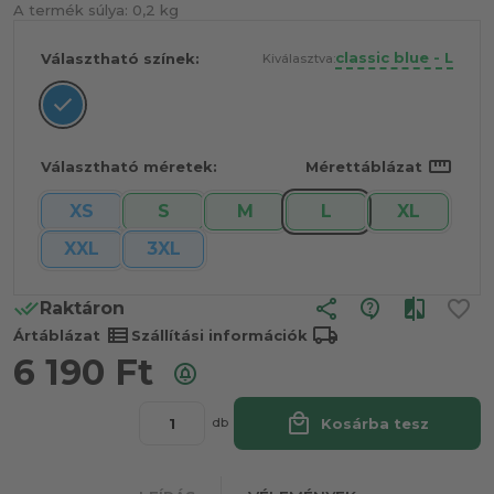
A termék súlya:
0,2 kg
classic blue - L
Választható színek:
Kiválasztva:
straighten
Választható méretek:
Mérettáblázat
XS
S
M
L
XL
XXL
3XL
share
Raktáron
view_list
local_shipping
Ártáblázat
Szállítási információk
6 190
Ft
local_mall
Kosárba tesz
db