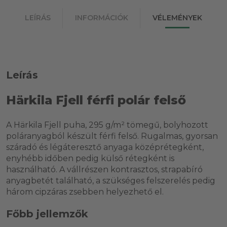
LEÍRÁS
INFORMÁCIÓK
VÉLEMÉNYEK
Leírás
Härkila Fjell férfi polár felső
A Härkila Fjell puha, 295 g/m² tömegű, bolyhozott
poláranyagból készült férfi felső. Rugalmas, gyorsan
száradó és légáteresztő anyaga középrétegként,
enyhébb időben pedig külső rétegként is
használható. A vállrészen kontrasztos, strapabíró
anyagbetét található, a szükséges felszerelés pedig
három cipzáras zsebben helyezhető el.
Főbb jellemzők