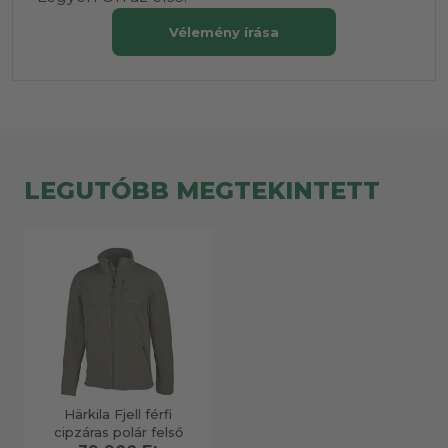
Vélemény írása
LEGUTÓBB MEGTEKINTETT
Härkila Fjell férfi
cipzáras polár felső