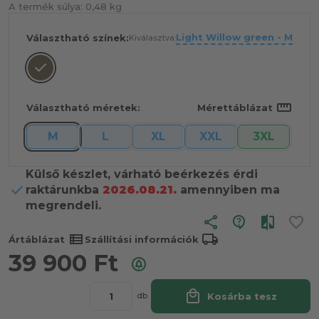
A termék súlya:
0,48 kg
Light Willow green - M
Választható színek:
Kiválasztva:
straighten
Választható méretek:
Mérettáblázat
M
L
XL
XXL
3XL
Külső készlet, várható beérkezés érdi
raktárunkba
2026.08.21.
amennyiben ma
megrendeli.
share
view_list
local_shipping
Ártáblázat
Szállítási információk
39 900
Ft
local_mall
Kosárba tesz
db