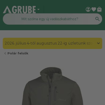
arrow_drop_down
account_circle
favorite
local_mall
2026. július 4-től augusztus 22-ig üzletünk szombato
chevron_left
Polár felsők