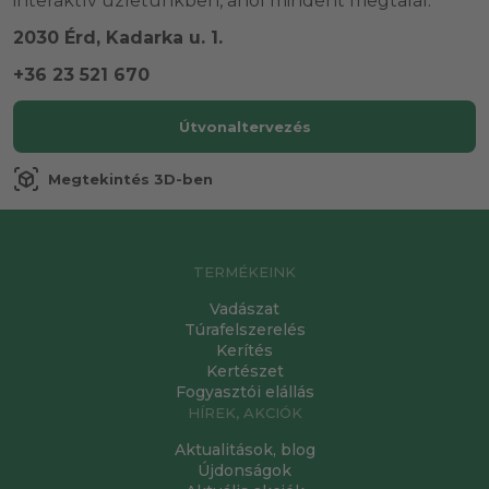
interaktív üzletünkben, ahol mindent megtalál.
2030 Érd, Kadarka u. 1.
+36 23 521 670
Útvonaltervezés
view_in_ar
Megtekintés 3D-ben
TERMÉKEINK
Vadászat
Túrafelszerelés
Kerítés
Kertészet
Fogyasztói elállás
HÍREK, AKCIÓK
Aktualitások, blog
Újdonságok