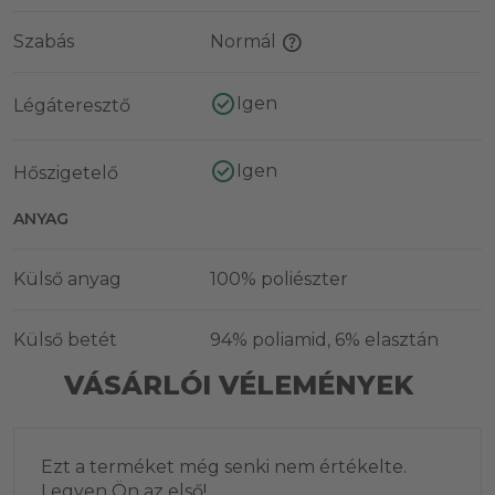
Szabás
Normál
Igen
Légáteresztő
Igen
Hőszigetelő
ANYAG
Külső anyag
100% poliészter
Külső betét
94% poliamid, 6% elasztán
VÁSÁRLÓI VÉLEMÉNYEK
Ezt a terméket még senki nem értékelte.
Legyen Ön az első!