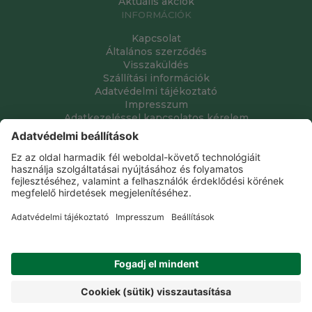
Aktuális akciók
INFORMÁCIÓK
Kapcsolat
Általános szerződés
Visszaküldés
Szállítási információk
Adatvédelmi tájékoztató
Impresszum
Adatkezeléssel kapcsolatos kérelem
Grube Kft. © 2009 - 2026. Minden jog fenntartva. All rights
reserved.
Tervezte és készítette:
Vision-Software, az Octopus 8 ERP