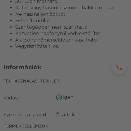
30 °C-on mosható.
Külön vagy hasonló színű ruhákkal mossa.
Ne használjon öblítőt.
Fehéríteni tilos.
Szárítógépben nem szárítható.
Közvetlen napfénytől védve szárítsa.
Alacsony hőmérsékleten vasalható.
Vegytisztítása tilos.
call
Információk
FELHASZNÁLÁSI TERÜLET
Igen
Vadász
Szezonális csoport
Őszi-téli
TERMÉK JELLEMZŐK