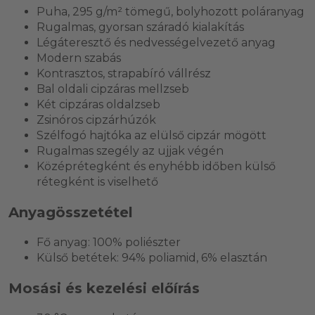
Puha, 295 g/m² tömegű, bolyhozott poláranyag
Rugalmas, gyorsan száradó kialakítás
Légáteresztő és nedvességelvezető anyag
Modern szabás
Kontrasztos, strapabíró vállrész
Bal oldali cipzáras mellzseb
Két cipzáras oldalzseb
Zsinóros cipzárhúzók
Szélfogó hajtóka az elülső cipzár mögött
Rugalmas szegély az ujjak végén
Középrétegként és enyhébb időben külső
rétegként is viselhető
Anyagösszetétel
Fő anyag: 100% poliészter
Külső betétek: 94% poliamid, 6% elasztán
Mosási és kezelési előírás