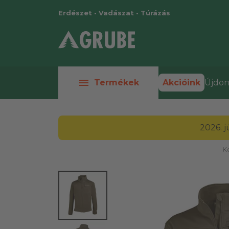
Erdészet • Vadászat • Túrázás
menu
Termékek
Akcióink
Újdon
2026. 
K