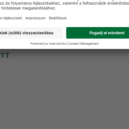
Vélemény írása
ETT