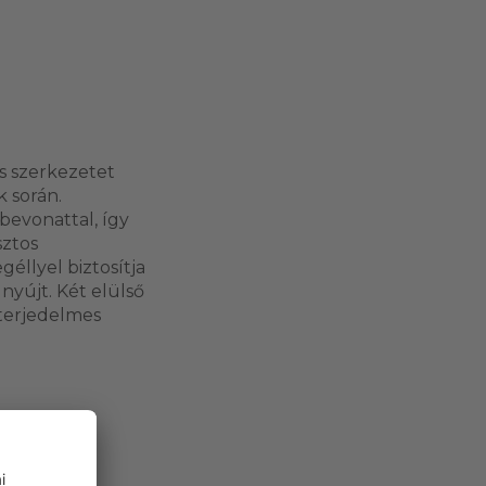
s szerkezetet
k során.
bevonattal, így
sztos
éllyel biztosítja
nyújt. Két elülső
 terjedelmes
ső!