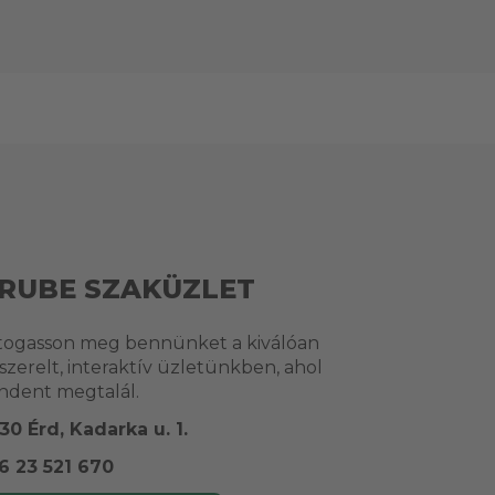
RUBE SZAKÜZLET
togasson meg bennünket a kiválóan
lszerelt, interaktív üzletünkben, ahol
ndent megtalál.
30 Érd, Kadarka u. 1.
6 23 521 670