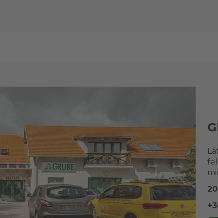
G
Lá
fe
mi
20
+3