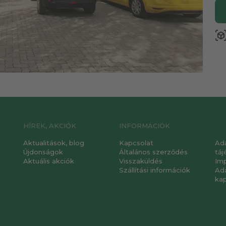
view_in_a
HÍREK, AKCIÓK
INFORMÁCIÓK
Aktualitások, blog
Kapcsolat
Ad
Újdonságok
Általános szerződés
táj
Aktuális akciók
Visszaküldés
Im
Szállítási információk
Ad
ka