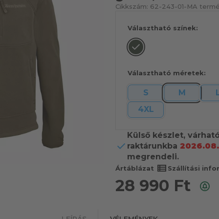
Cikkszám:
62-243-01-M
A termé
Választható színek:
Választható méretek:
S
M
4XL
Külső készlet, várhat
raktárunkba
2026.08.
megrendeli.
view_list
Ártáblázat
Szállítási inf
28 990
Ft
LEÍRÁS
VÉLEMÉNYEK