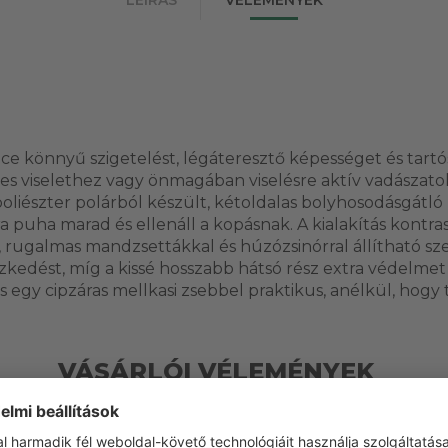
ce könnyű szigetelést, légáteresztő képességet és tartó
eges viselethez vagy önmagában viselésre aktív vadászato
oliészter polárból készült, kétoldalas bolyhosodásgátló 
a puha marad és ellenáll a kopásnak. A kialakítás kontra
 rugalmas mandzsettákkal és húzózsinórral állítható szeg
szkedést, míg a kissé hosszabb hátsó rész extra védelmet 
s egy cipzáras mellkasi zsebbel praktikus, anélkül, hogy
VÁSÁRLÓI VÉLEMÉNYEK
t a terméket még senki nem értékelte. Legyen Ön az el