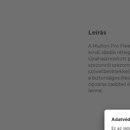
Leírás
A Muflon Pro Flee
kínál, ideális rét
Újrahasznosított p
szezonról szezonr
szövetbetétekkel,
a biztonságos ille
cipzáras zsebbel é
lenne.
Ez