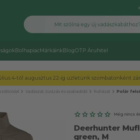
ságok
Bolhapiac
Márkáink
Blog
OTP Áruhitel
július 4-től augusztus 22-ig üzletünk szombatonként zárv
chevron_right
chevron_right
chevron_right
ezdőoldal
Vadászat, túrázás és szabadidő
Ruházat
Polár fels
Még nincs é
Deerhunter Muflo
green, M