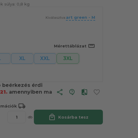
k súlya:
0,8 kg
art green - M
Kiválasztva:
straighten
Mérettáblázat
L
XL
XXL
3XL
ó beérkezés érdi
share
21.
amennyiben ma
local_shipping
ormációk
local_mall
Kosárba tesz
db