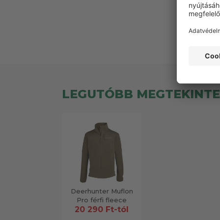
LEGUTÓBB MEGTEKINT
Deerhunter Muflon
Pro férfi fleece
20 290 Ft-tól