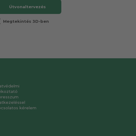
Útvonaltervezés
r
Megtekintés 3D-ben
atvédelmi
ékoztató
presszum
atkezeléssel
pcsolatos kérelem