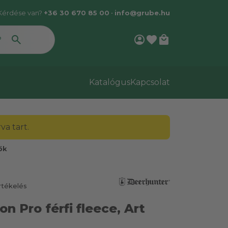
Kérdése van?
+36 30 670 85 00
•
info@grube.hu
account_circle
favorite
local_mall
Katalógus
Kapcsolat
a tart.
ők
rtékelés
n Pro férfi fleece, Art